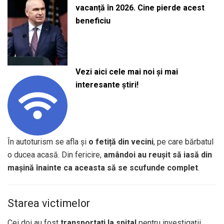
vacanță în 2026. Cine pierde acest
beneficiu
Vezi aici cele mai noi și mai
interesante știri!
În autoturism se afla și
o fetiță din vecini
, pe care bărbatul
o ducea acasă. Din fericire,
amândoi au reușit să iasă din
mașină înainte ca aceasta să se scufunde complet
.
Starea victimelor
Cei doi au fost
transportați la spital
pentru investigații