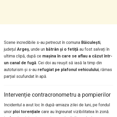
Scene incredibile s-au petrecut în comuna
Băiculești
,
județul
Argeș
, unde un
bătrân și o fetiță
au fost salvați în
ultima clipă, după ce
mașina în care se aflau a căzut într-
un canal de fugă
. Cei doi au reușit să iasă la timp din
autoturism și s-au
refugiat pe plafonul vehiculului
, rămas
parțial scufundat în apă.
Intervenție contracronometru a pompierilor
Incidentul a avut loc în după-amiaza zilei de luni, pe fondul
unor
ploi torențiale
care au îngreunat vizibilitatea în zonă.