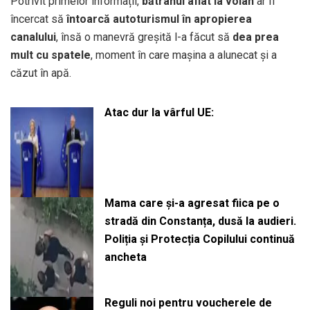
Potrivit primelor informații,
bătrânul aflat la volan
ar fi
încercat să
întoarcă autoturismul în apropierea
canalului
, însă o manevră greșită l-a făcut să
dea prea
mult cu spatele
, moment în care mașina a alunecat și a
căzut în apă.
Atac dur la vârful UE:
Mama care și-a agresat fiica pe o
stradă din Constanța, dusă la audieri.
Poliția și Protecția Copilului continuă
ancheta
Reguli noi pentru voucherele de