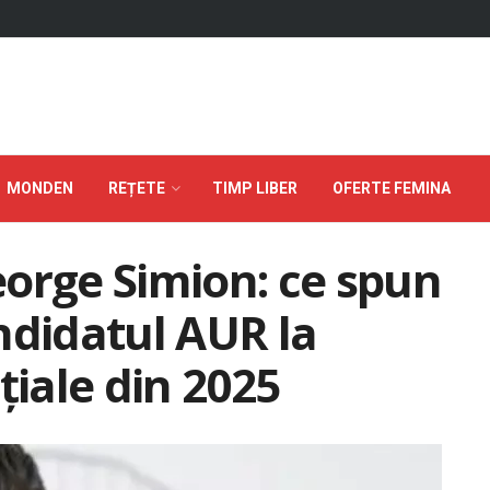
MONDEN
REȚETE
TIMP LIBER
OFERTE FEMINA
orge Simion: ce spun
ndidatul AUR la
țiale din 2025