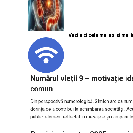
Vezi aici cele mai noi și mai i
Numărul vieții 9 – motivație id
comun
Din perspectivă numerologică, Simion are ca număr 
dorința de a contribui la schimbarea societății. A
public, element reflectat în mesajele și campaniile