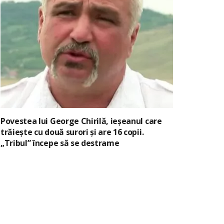
Povestea lui George Chirilă, ieșeanul care
trăiește cu două surori și are 16 copii.
„Tribul” începe să se destrame