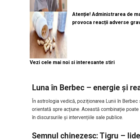
Atenție! Administrarea de 
provoca reacții adverse gra
Vezi cele mai noi si interesante stiri
Luna în Berbec – energie și rea
În astrologia vedică, poziționarea Lunii în Berbec
orientată spre acțiune. Această combinație poate e
în discursurile și intervențiile sale publice.
Semnul chinezesc: Tigru – lider