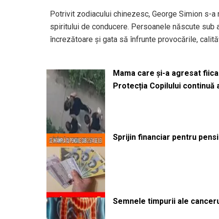
Potrivit zodiacului chinezesc, George Simion s-a nă
spiritului de conducere. Persoanele născute sub
încrezătoare și gata să înfrunte provocările, calităț
Mama care și-a agresat fiica 
Protecția Copilului continuă
Sprijin financiar pentru pens
Semnele timpurii ale canceru