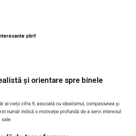
nteresante știri!
ealistă și orientare spre binele
al vieții cifra 9, asociată cu idealismul, compasiunea și
cest număr indică o motivație profundă de a servi interesul
 sale.