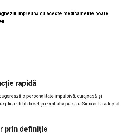
magneziu împreună cu aceste medicamente poate
ve
cție rapidă
 sugerează o personalitate impulsivă, curajoasă și
xplica stilul direct și combativ pe care Simion l-a adoptat
 prin definiție