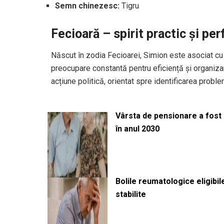
Semn chinezesc:
Tigru
Fecioară – spirit practic și pe
Născut în zodia Fecioarei, Simion este asociat cu
preocupare constantă pentru eficiență și organizar
acțiune politică, orientat spre identificarea proble
Vârsta de pensionare a fost m
în anul 2030
Bolile reumatologice eligibi
stabilite