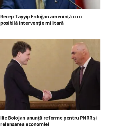
Recep Tayyip Erdoğan amenință cu o
posibilă intervenție militară
Ilie Bolojan anunță reforme pentru PNRR și
relansarea economiei