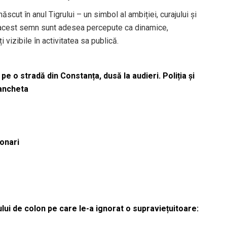
scut în anul Tigrului – un simbol al ambiției, curajului și
 acest semn sunt adesea percepute ca dinamice,
i vizibile în activitatea sa publică.
pe o stradă din Constanța, dusă la audieri. Poliția și
 ancheta
ionari
lui de colon pe care le-a ignorat o supraviețuitoare: