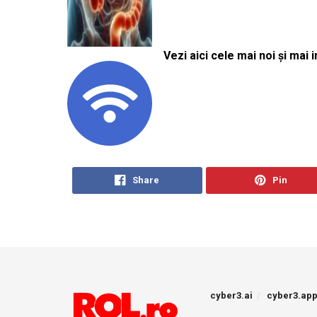
Vezi aici cele mai noi și mai i
Share
Pin
cyber3.ai
cyber3.ap