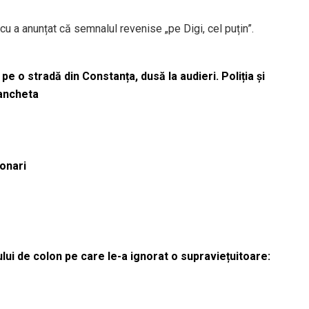
scu a anunțat că semnalul revenise „pe Digi, cel puțin”.
pe o stradă din Constanța, dusă la audieri. Poliția și
 ancheta
ionari
lui de colon pe care le-a ignorat o supraviețuitoare: