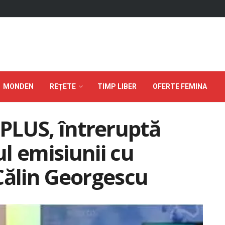
MONDEN
REȚETE
TIMP LIBER
OFERTE FEMINA
 PLUS, întreruptă
l emisiunii cu
Călin Georgescu