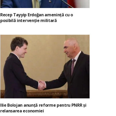
Recep Tayyip Erdoğan amenință cu o
posibilă intervenție militară
Ilie Bolojan anunță reforme pentru PNRR și
relansarea economiei