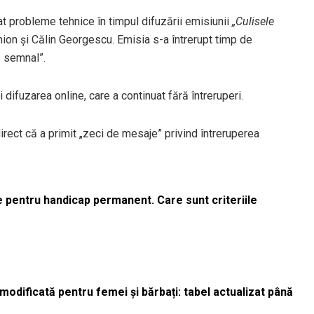
t probleme tehnice în timpul difuzării emisiunii
„Culisele
imion și Călin Georgescu. Emisia s-a întrerupt timp de
ă semnal”.
 difuzarea online, care a continuat fără întreruperi.
rect că a primit „zeci de mesaje” privind întreruperea
le pentru handicap permanent. Care sunt criteriile
odificată pentru femei și bărbați: tabel actualizat până