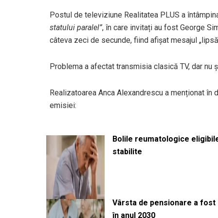
Postul de televiziune Realitatea PLUS a întâmpina
statului paralel”
, în care invitați au fost George S
câteva zeci de secunde, fiind afișat mesajul „lips
Problema a afectat transmisia clasică TV, dar nu și
Realizatoarea Anca Alexandrescu a menționat în di
emisiei:
Bolile reumatologice eligibi
stabilite
Vârsta de pensionare a fost m
în anul 2030