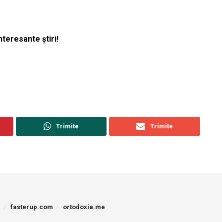
nteresante știri!
Trimite
Trimite
p
fasterup.com
ortodoxia.me