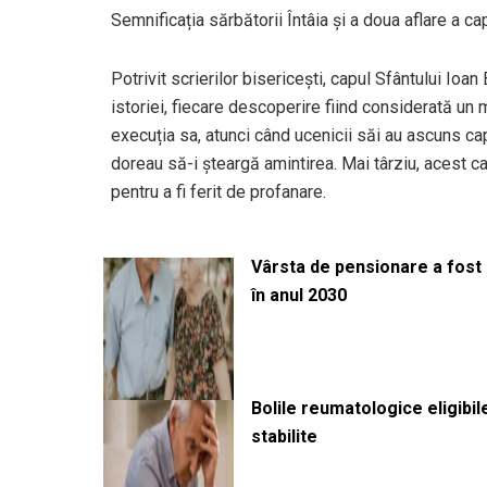
Semnificația sărbătorii Întâia și a doua aflare a c
Potrivit scrierilor bisericești, capul Sfântului Ioa
istoriei, fiecare descoperire fiind considerată un m
execuția sa, atunci când ucenicii săi au ascuns capu
doreau să-i șteargă amintirea. Mai târziu, acest c
pentru a fi ferit de profanare.
Vârsta de pensionare a fost m
în anul 2030
Bolile reumatologice eligibi
stabilite