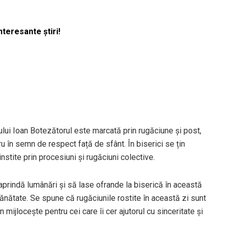
nteresante știri!
tului Ioan Botezătorul este marcată prin rugăciune și post,
u în semn de respect față de sfânt. În biserici se țin
nstite prin procesiuni și rugăciuni colective.
 aprindă lumânări și să lase ofrande la biserică în această
 sănătate. Se spune că rugăciunile rostite în această zi sunt
 mijlocește pentru cei care îi cer ajutorul cu sinceritate și