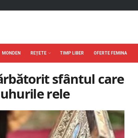
MONDEN
REȚETE
TIMP LIBER
OFERTE FEMINA
ărbătorit sfântul care
uhurile rele