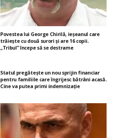
Povestea lui George Chirilă, ieșeanul care
trăiește cu două surori și are 16 copii.
„Tribul” începe să se destrame
Statul pregătește un nou sprijin financiar
pentru familiile care îngrijesc bătrâni acasă.
Cine va putea primi indemnizație