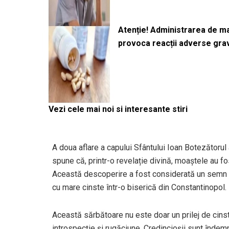
Atenție! Administrarea de 
provoca reacții adverse gra
Vezi cele mai noi si interesante stiri
A doua aflare a capului Sfântului Ioan Botezătorul 
spune că, printr-o revelație divină, moaștele au fo
Această descoperire a fost considerată un semn al
cu mare cinste într-o biserică din Constantinopol.
Această sărbătoare nu este doar un prilej de cinst
introspecție și rugăciune. Credincioșii sunt îndem