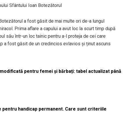
apului Sfântului Ioan Botezătorul
n Botezătorul a fost găsit de mai multe ori de-a lungul
iracol. Prima aflare a capului a avut loc la scurt timp după
l său într-un loc tainic pentru a-l proteja de cei care
ap a fost găsit de un credincios evlavios și ținut ascuns
odificată pentru femei și bărbați: tabel actualizat până
le pentru handicap permanent. Care sunt criteriile