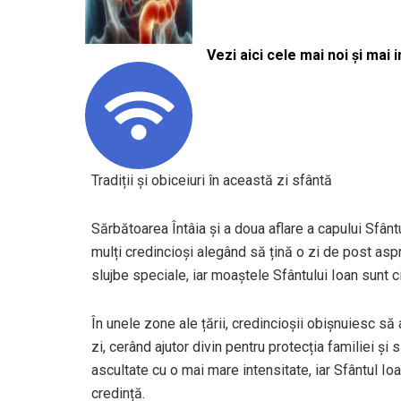
Vezi aici cele mai noi și mai i
Tradiții și obiceiuri în această zi sfântă
Sărbătoarea Întâia și a doua aflare a capului Sfân
mulți credincioși alegând să țină o zi de post aspr
slujbe speciale, iar moaștele Sfântului Ioan sunt ci
În unele zone ale țării, credincioșii obișnuiesc să
zi, cerând ajutor divin pentru protecția familiei și
ascultate cu o mai mare intensitate, iar Sfântul Ioan
credință.