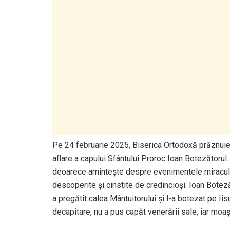
Pe 24 februarie 2025, Biserica Ortodoxă prăznuie
aflare a capului Sfântului Proroc Ioan Botezătorul
deoarece amintește despre evenimentele miraculo
descoperite și cinstite de credincioși. Ioan Botez
a pregătit calea Mântuitorului și l-a botezat pe Iis
decapitare, nu a pus capăt venerării sale, iar moa