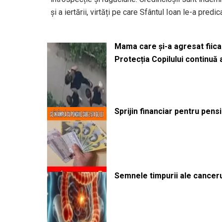
și a iertării, virtăți pe care Sfântul Ioan le-a predic
Mama care și-a agresat fiica 
Protecția Copilului continuă
Sprijin financiar pentru pens
Semnele timpurii ale canceru