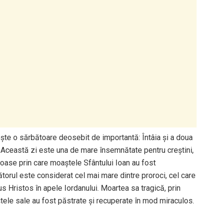
ște o sărbătoare deosebit de importantă: Întâia și a doua
. Această zi este una de mare însemnătate pentru creștini,
ase prin care moaștele Sfântului Ioan au fost
ătorul este considerat cel mai mare dintre proroci, cel care
us Hristos în apele Iordanului. Moartea sa tragică, prin
ștele sale au fost păstrate și recuperate în mod miraculos.