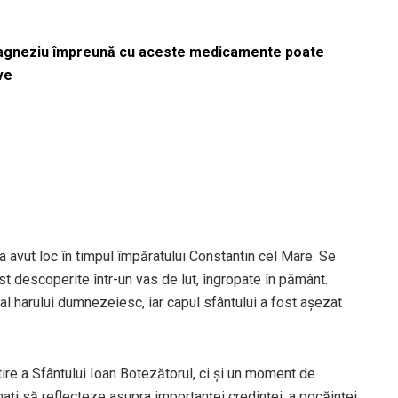
magneziu împreună cu aceste medicamente poate
ve
a avut loc în timpul împăratului Constantin cel Mare. Se
st descoperite într-un vas de lut, îngropate în pământ.
 harului dumnezeiesc, iar capul sfântului a fost așezat
ire a Sfântului Ioan Botezătorul, ci și un moment de
nați să reflecteze asupra importanței credinței, a pocăinței