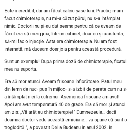
Este incredibil, dar am făcut calciu șase luni. Practic, n-am
făcut chimioterapie, nu mi-a căzut părul, nu s-a întâmplat
nimic. Doctorii nu și-au dat seama pentru că ce aveam de
făcut era să merg joia, într-un cabinet, doar eu și asistenta,
să-mi fac o injecție. Asta era chimioterapia. Nu am fost
internată, mă duceam doar joia pentru această procedură.
Sunt un exemplu! După prima doză de chimioterapie, ficatul
meu nu suporta.
Era să mor atunci. Aveam frisoane înfiorătoare. Patul meu
din lemn de nuc- pus în mijloc- s-a izbit de perete cum nu s-
a întâmplat nici la cutremur. Asemenea frisoane am avut!
Apoi am avut temperatură 40 de grade. Era să mor și atunci
am zis: „Vă arăt eu chimioterapie!” Dumnezeule… dacă
doamna doctor vede această emisiune… va spune că sunt o
troglodită ”, a povestit Delia Budeanu în anul 2002, în