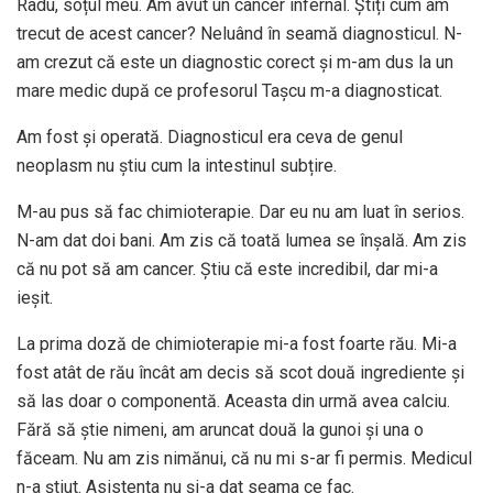
Radu, soțul meu. Am avut un cancer infernal. Știți cum am
trecut de acest cancer? Neluând în seamă diagnosticul. N-
am crezut că este un diagnostic corect și m-am dus la un
mare medic după ce profesorul Tașcu m-a diagnosticat.
Am fost și operată. Diagnosticul era ceva de genul
neoplasm nu știu cum la intestinul subțire.
M-au pus să fac chimioterapie. Dar eu nu am luat în serios.
N-am dat doi bani. Am zis că toată lumea se înșală. Am zis
că nu pot să am cancer. Știu că este incredibil, dar mi-a
ieșit.
La prima doză de chimioterapie mi-a fost foarte rău. Mi-a
fost atât de rău încât am decis să scot două ingrediente și
să las doar o componentă. Aceasta din urmă avea calciu.
Fără să știe nimeni, am aruncat două la gunoi și una o
făceam. Nu am zis nimănui, că nu mi s-ar fi permis. Medicul
n-a știut. Asistenta nu și-a dat seama ce fac.