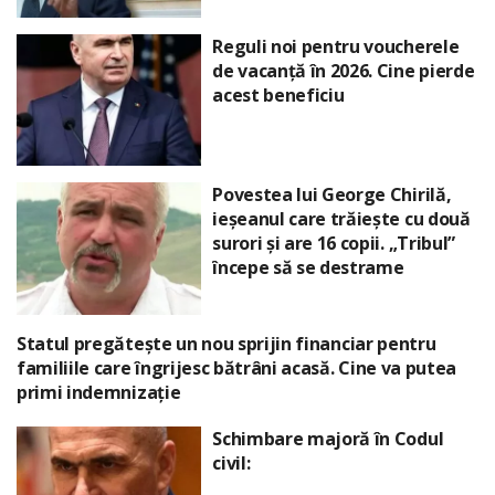
Reguli noi pentru voucherele
de vacanță în 2026. Cine pierde
acest beneficiu
Povestea lui George Chirilă,
ieșeanul care trăiește cu două
surori și are 16 copii. „Tribul”
începe să se destrame
Statul pregătește un nou sprijin financiar pentru
familiile care îngrijesc bătrâni acasă. Cine va putea
primi indemnizație
Schimbare majoră în Codul
civil: