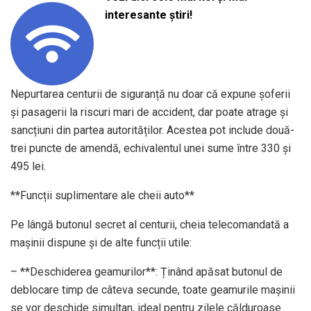
interesante știri!
Nepurtarea centurii de siguranță nu doar că expune șoferii
și pasagerii la riscuri mari de accident, dar poate atrage și
sancțiuni din partea autorităților. Acestea pot include două-
trei puncte de amendă, echivalentul unei sume între 330 și
495 lei.
**Funcții suplimentare ale cheii auto**
Pe lângă butonul secret al centurii, cheia telecomandată a
mașinii dispune și de alte funcții utile:
– **Deschiderea geamurilor**: Ținând apăsat butonul de
deblocare timp de câteva secunde, toate geamurile mașinii
se vor deschide simultan, ideal pentru zilele călduroase.