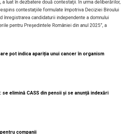
a luat în dezbatere două contestaţii. În urma deliberărilor,
respins contestaţiile formulate împotriva Deciziei Biroului
nd înregistrarea candidaturii independente a domnului
gerile pentru Preşedintele României din anul 2025”, a
re pot indica apariția unui cancer în organism
 se elimină CASS din pensii și se anunță indexări
ă pentru companii