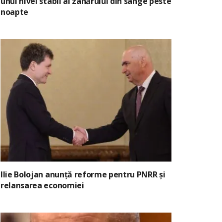
unui nivel stabil al zahărului din sânge peste
noapte
Ilie Bolojan anunță reforme pentru PNRR și
relansarea economiei