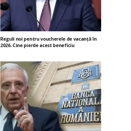
Reguli noi pentru voucherele de vacanță în
2026. Cine pierde acest beneficiu