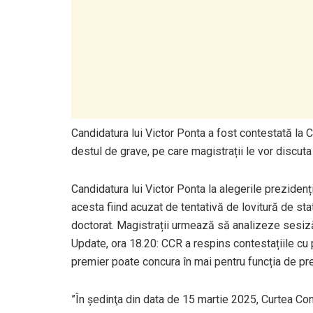
Candidatura lui Victor Ponta a fost contestată la 
destul de grave, pe care magistrații le vor disc
Candidatura lui Victor Ponta la alegerile prezidenț
acesta fiind acuzat de tentativă de lovitură de sta
doctorat. Magistrații urmează să analizeze sesiză
Update, ora 18.20: CCR a respins contestațiile cu pr
premier poate concura în mai pentru funcția de preș
”În şedinţa din data de 15 martie 2025, Curtea Cons