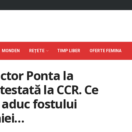
MONDEN
REȚETE
TIMP LIBER
OFERTE FEMINA
ctor Ponta la
testată la CCR. Ce
e aduc fostului
iei…