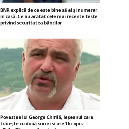
BNR explică de ce este bine să ai și numerar
în casă. Ce au arătat cele mai recente teste
privind securitatea băncilor
Povestea lui George Chirilă, ieșeanul care
trăiește cu două surori și are 16 copii.