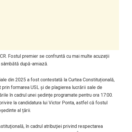
CCR. Fostul premier se confruntă cu mai multe acuzații
uta sâmbătă după-amiază.
iale din 2025 a fost contestată la Curtea Constituțională,
t prin formarea USL și de plagierea lucrării sale de
rile în cadrul unei ședințe programate pentru ora 17:00.
ivire la candidatura lui Victor Ponta, astfel că fostul
edinte al țării.
tituţională, în cadrul atribuţiei privind respectarea