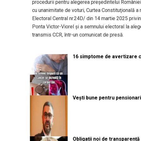
procedurii pentru alegerea preşedintelui României, 
cu unanimitate de voturi, Curtea Constituţională a 
Electoral Central nr.24D/ din 14 martie 2025 privi
Ponta Victor-Viorel şi a semnului electoral la ale
transmis CCR, într-un comunicat de presă.
16 simptome de avertizare ca
Vești bune pentru pensionari:
Obligații noi de transparenț