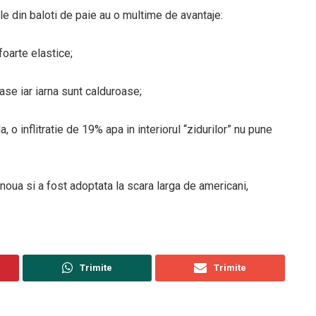
e din baloti de paie au o multime de avantaje:
foarte elastice;
ase iar iarna sunt calduroase;
 o inflitratie de 19% apa in interiorul “zidurilor” nu pune
oua si a fost adoptata la scara larga de americani,
Trimite
Trimite