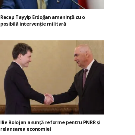
Recep Tayyip Erdoğan amenință cu o
posibilă intervenție militară
Ilie Bolojan anunță reforme pentru PNRR și
relansarea economiei