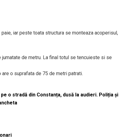
e paie, iar peste toata structura se monteaza acoperisul,
e jumatate de metru. La final totul se tencuieste si se
 are o suprafata de 75 de metri patrati.
pe o stradă din Constanța, dusă la audieri. Poliția și
 ancheta
ionari