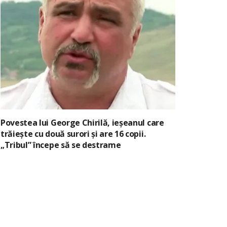
Povestea lui George Chirilă, ieșeanul care
trăiește cu două surori și are 16 copii.
„Tribul” începe să se destrame