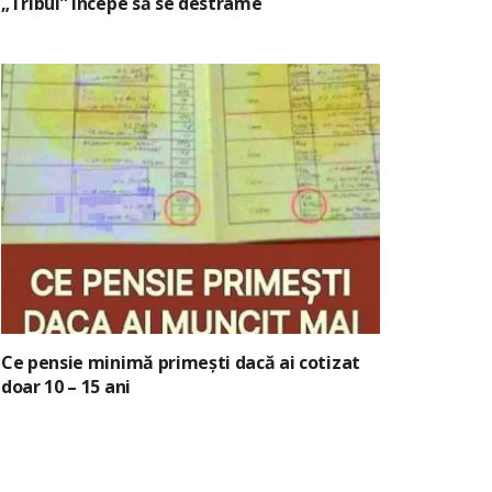
„Tribul” începe să se destrame
Ce pensie minimă primești dacă ai cotizat
doar 10 – 15 ani