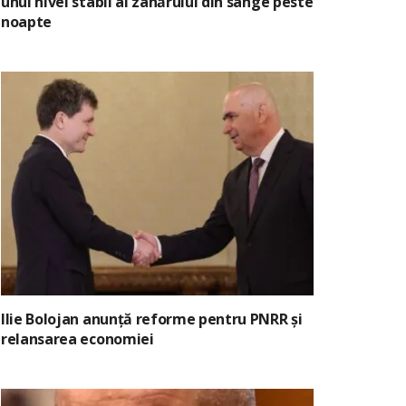
unui nivel stabil al zahărului din sânge peste
noapte
Ilie Bolojan anunță reforme pentru PNRR și
relansarea economiei