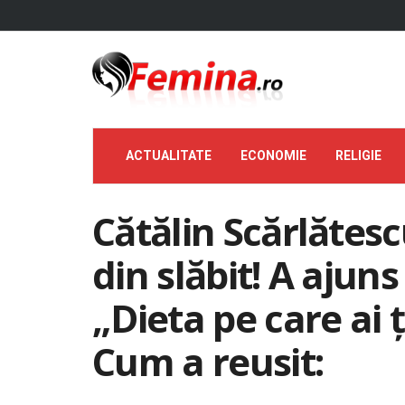
ACTUALITATE
ECONOMIE
RELIGIE
Cătălin Scărlătes
din slăbit! A ajun
„Dieta pe care ai ţ
Cum a reusit: