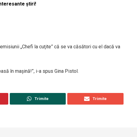
nteresante știri!
 emisiunii „Chefi la cuţite” că se va căsători cu el dacă va
asă în mașină!”, i-a spus Gina Pistol.
Trimite
Trimite