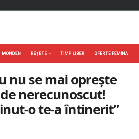
MONDEN
REȚETE
TIMP LIBER
OFERTE FEMINA
cu nu se mai opreşte
s de nerecunoscut!
inut-o te-a întinerit”