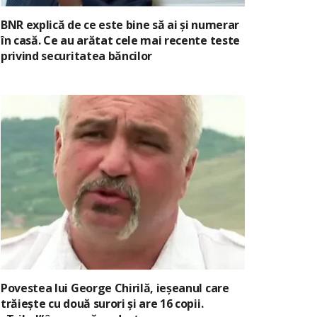
BNR explică de ce este bine să ai și numerar
în casă. Ce au arătat cele mai recente teste
privind securitatea băncilor
Povestea lui George Chirilă, ieșeanul care
trăiește cu două surori și are 16 copii.