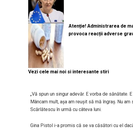
Atenție! Administrarea de 
provoca reacții adverse gra
Vezi cele mai noi si interesante stiri
„Vă spun un singur adevăr. E vorba de sănătate. E
Mâncam mult, aşa am reuşit să mă îngraş. Nu am sl
Scărlătescu în urmă cu câteva luni.
Gina Pistol i-a promis că se va căsători cu el dac