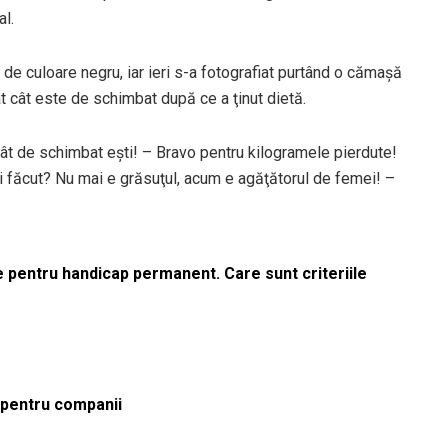
al.
 de culoare negru, iar ieri s-a fotografiat purtând o cămaşă
t cât este de schimbat după ce a ţinut dietă.
 cât de schimbat eşti! – Bravo pentru kilogramele pierdute!
ai făcut? Nu mai e grăsuţul, acum e agăţătorul de femei! –
le pentru handicap permanent. Care sunt criteriile
ă pentru companii