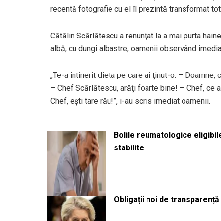
recentă fotografie cu el îl prezintă transformat tot
Cătălin Scărlătescu a renunţat la a mai purta haine
albă, cu dungi albastre, oamenii observând imedia
„Te-a întinerit dieta pe care ai ţinut-o. – Doamne,
– Chef Scărlătescu, arăţi foarte bine! – Chef, ce 
Chef, eşti tare rău!”, i-au scris imediat oamenii.
Bolile reumatologice eligibi
stabilite
Obligații noi de transparenț