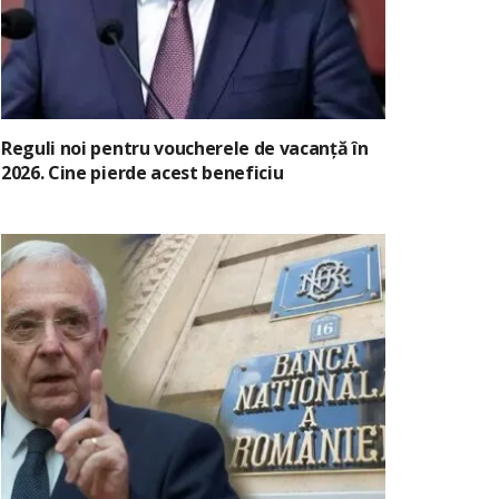
Reguli noi pentru voucherele de vacanță în
2026. Cine pierde acest beneficiu