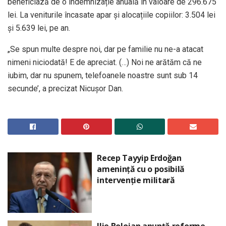
beneficiază de o indemnizație anuală în valoare de 296.675
lei. La veniturile încasate apar și alocațiile copiilor: 3.504 lei
și 5.639 lei, pe an.
„Se spun multe despre noi, dar pe familie nu ne-a atacat
nimeni niciodată! E de apreciat. (…) Noi ne arătăm că ne
iubim, dar nu spunem, telefoanele noastre sunt sub 14
secunde’, a precizat Nicușor Dan.
Recep Tayyip Erdoğan
amenință cu o posibilă
intervenție militară
Ilie Bolojan anunță reforme