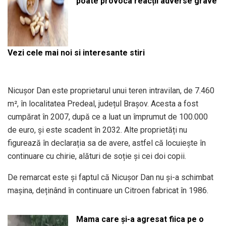
poate provoca reacții adverse grave
Vezi cele mai noi si interesante stiri
Nicușor Dan este proprietarul unui teren intravilan, de 7.460
m², în localitatea Predeal, județul Brașov. Acesta a fost
cumpărat în 2007, după ce a luat un împrumut de 100.000
de euro, și este scadent în 2032. Alte proprietăți nu
figurează în declarația sa de avere, astfel că locuiește în
continuare cu chirie, alături de soție și cei doi copii.
De remarcat este și faptul că Nicușor Dan nu și-a schimbat
mașina, deținând în continuare un Citroen fabricat în 1986.
Mama care și-a agresat fiica pe o