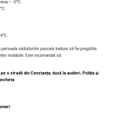
nima – -5°C.
°C.
 4°C.
perioada sărbătorilor pascale trebuie să fie pregătite
meteo instabile. Este recomandat să:
pe o stradă din Constanța, dusă la audieri. Poliția și
 ancheta
ionari