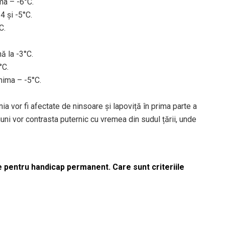
ma – -6°C.
4 și -5°C.
C.
ă la -3°C.
°C.
nima – -5°C.
a vor fi afectate de ninsoare și lapoviță în prima parte a
iuni vor contrasta puternic cu vremea din sudul țării, unde
le pentru handicap permanent. Care sunt criteriile