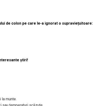
lui de colon pe care le-a ignorat o supraviețuitoare:
nteresante știri!
 la munte.
ri sau temperaturi scăzute.