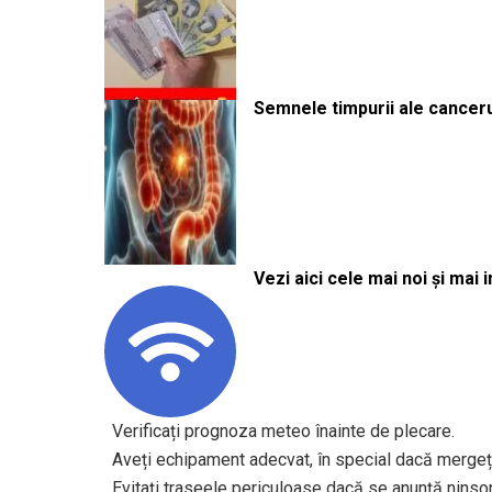
Semnele timpurii ale canceru
Vezi aici cele mai noi și mai i
Verificați prognoza meteo înainte de plecare.
Aveți echipament adecvat, în special dacă mergeți
Evitați traseele periculoase dacă se anunță ninso