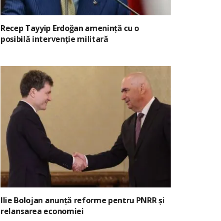
Recep Tayyip Erdoğan amenință cu o
posibilă intervenție militară
Ilie Bolojan anunță reforme pentru PNRR și
relansarea economiei