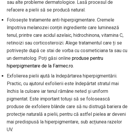
sau alte probleme dermatologice. Lasă procesul de
refacere a pielii să se producă natural.
Folosește tratamente anti-hiperpigmentare. Cremele
împotriva melanozei conțin ingrediente care luminează
tenul, printre care acidul azelaic, hidrochinona, vitamina C,
retinoizi sau corticosteroizi. Alege tratamentul care ți se
potrivește după ce stai de vorba cu cosmeticiana ta sau cu
un dermatolog. Poți găsi online
produse pentru
hiperpigmentare de la Farmec.ro
.
Exfolierea pielii ajută la îndepărtarea hiperpigmentării.
Practic, cu ajutorul exfolierii este îndepărtat stratul mai
închis la culoare iar tenul rămâne neted și uniform
pigmentat. Este important totuși să se folosească
produse de exfoliere blânde care să nu distrugă bariera de
protecție naturală a pielii, pentru că astfel pielea ar deveni
mai predispusă la hiperpigmentare, sub acțiunea razelor
UV.