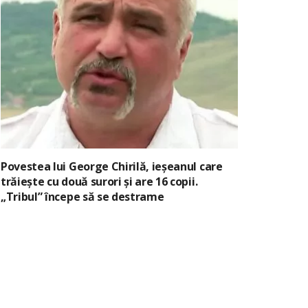
Povestea lui George Chirilă, ieșeanul care
trăiește cu două surori și are 16 copii.
„Tribul” începe să se destrame