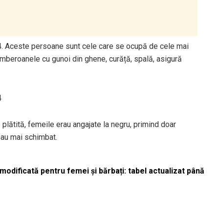
24. Aceste persoane sunt cele care se ocupă de cele mai
tomberoanele cu gunoi din ghene, curăță, spală, asigură
4
plătită, femeile erau angajate la negru, primind doar
s-au mai schimbat.
odificată pentru femei și bărbați: tabel actualizat până