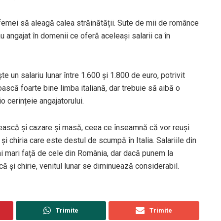
 femei să aleagă calea străinătății. Sute de mii de românce
au angajat în domenii ce oferă aceleași salarii ca în
e un salariu lunar între 1.600 și 1.800 de euro, potrivit
oască foarte bine limba italiană, dar trebuie să aibă o
io cerințeie angajatorului.
ească și cazare și masă, ceea ce înseamnă că vor reuși
 chiria care este destul de scumpă în Italia. Salariile din
i mari față de cele din România, dar dacă punem la
 și chirie, venitul lunar se diminuează considerabil.
Trimite
Trimite