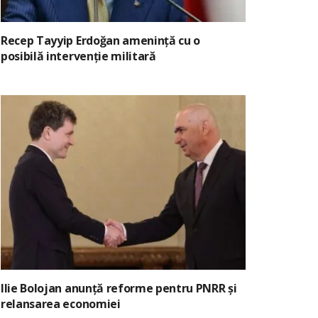
Recep Tayyip Erdoğan amenință cu o
posibilă intervenție militară
Ilie Bolojan anunță reforme pentru PNRR și
relansarea economiei