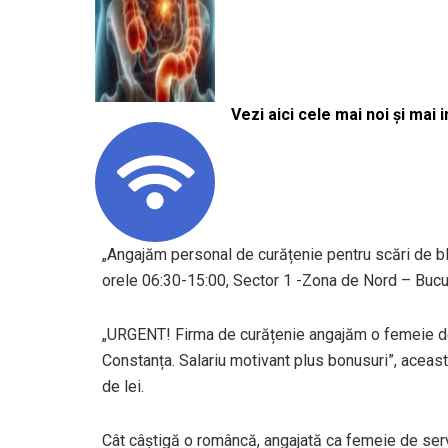
Vezi aici cele mai noi și mai i
„Angajăm personal de curățenie pentru scări de bloc
orele 06:30-15:00, Sector 1 -Zona de Nord – Bucur
„URGENT! Firma de curățenie angajăm o femeie de 
Constanța. Salariu motivant plus bonusuri”, această
de lei.
Cât câștigă o româncă, angajată ca femeie de servic