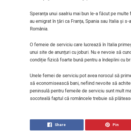
Speranța unui saalriu mai bun le-a făcut pe multe
au emigrat în țări ca Franța, Spania sau Italia și s-
România.
O femeie de serviciu care lucrează în Italia primeșt
unui site de anunțuri cu joburi. Nu e nevoie să cun
condiție fizică foarte bună pentru a îndeplini cu br
Unele femei de serviciu pot avea norocul să prim
să economisească bani, nefiind nevoite să achite și
peninsulă pentru femeile de serviciu sunt mult ma
socoteală faptul că româncele trebuie să plătească
Share
Pin