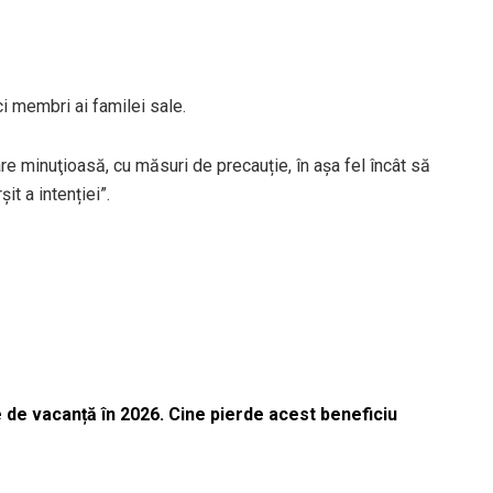
ci membri ai familei sale.
are minuţioasă, cu măsuri de precauție, în așa fel încât să
it a intenției”.
 de vacanță în 2026. Cine pierde acest beneficiu