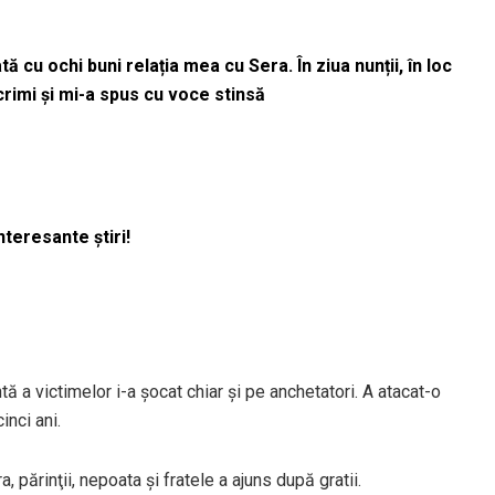
 cu ochi buni relația mea cu Sera. În ziua nunții, în loc
acrimi și mi-a spus cu voce stinsă
nteresante știri!
ntă a victimelor i-a şocat chiar şi pe anchetatori. A atacat-o
inci ani.
 părinţii, nepoata şi fratele a ajuns după gratii.