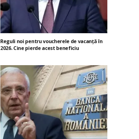
Reguli noi pentru voucherele de vacanță în
2026. Cine pierde acest beneficiu