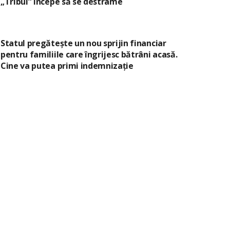
„Tribul” începe să se destrame
Statul pregătește un nou sprijin financiar
pentru familiile care îngrijesc bătrâni acasă.
Cine va putea primi indemnizație