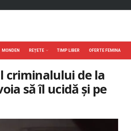
MONDEN
REȚETE
TIMP LIBER
OFERTE FEMINA
l criminalului de la
oia să îl ucidă şi pe