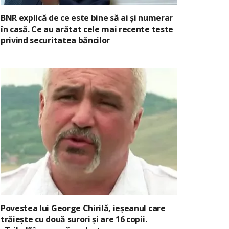
BNR explică de ce este bine să ai și numerar
în casă. Ce au arătat cele mai recente teste
privind securitatea băncilor
Povestea lui George Chirilă, ieșeanul care
trăiește cu două surori și are 16 copii.