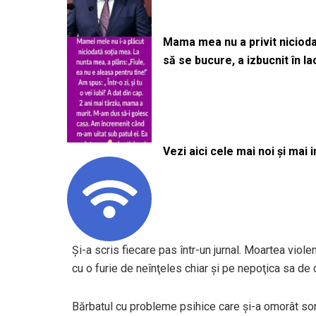
Mama mea nu a privit niciodată
să se bucure, a izbucnit în l
Vezi aici cele mai noi și mai i
Şi-a scris fiecare pas într-un jurnal. Moartea viole
cu o furie de neînţeles chiar şi pe nepoţica sa de c
Bărbatul cu probleme psihice care şi-a omorât sora,