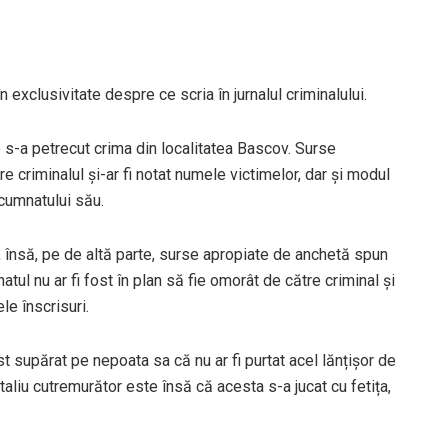
n exclusivitate despre ce scria în jurnalul criminalului.
e s-a petrecut crima din localitatea Bascov. Surse
re criminalul și-ar fi notat numele victimelor, dar și modul
 cumnatului său.
el, însă, pe de altă parte, surse apropiate de anchetă spun
tul nu ar fi fost în plan să fie omorât de către criminal și
le înscrisuri.
st supărat pe nepoata sa că nu ar fi purtat acel lănțișor de
taliu cutremurător este însă că acesta s-a jucat cu fetița,