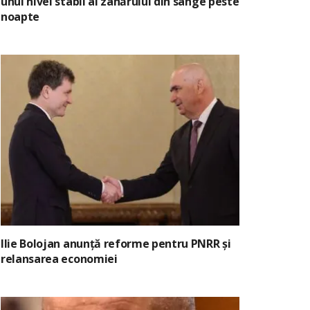
unui nivel stabil al zahărului din sânge peste
noapte
Ilie Bolojan anunță reforme pentru PNRR și
relansarea economiei