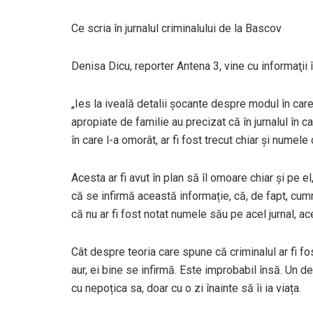
Ce scria în jurnalul criminalului de la Bascov
Denisa Dicu, reporter Antena 3, vine cu informaţii î
„Ies la iveală detalii șocante despre modul în car
apropiate de familie au precizat că în jurnalul în ca
în care l-a omorât, ar fi fost trecut chiar și numele
Acesta ar fi avut în plan să îl omoare chiar și pe 
că se infirmă această informație, că, de fapt, cumna
că nu ar fi fost notat numele său pe acel jurnal, ace
Cât despre teoria care spune că criminalul ar fi fo
aur, ei bine se infirmă. Este improbabil însă. Un de
cu nepoțica sa, doar cu o zi înainte să îi ia viața.