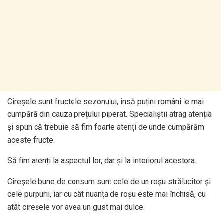
Cireșele sunt fructele sezonului, însă puțini români le mai
cumpără din cauza prețului piperat. Specialiștii atrag atenția
și spun că trebuie să fim foarte atenți de unde cumpărăm
aceste fructe.
Să fim atenți la aspectul lor, dar și la interiorul acestora.
Cireşele bune de consum sunt cele de un roşu strălucitor şi
cele purpurii, iar cu cât nuanţa de roşu este mai închisă, cu
atât cireşele vor avea un gust mai dulce.