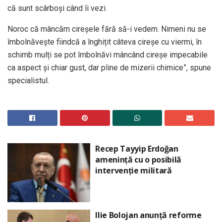
că sunt scârboși când îi vezi.
Noroc că mâncăm cireșele fără să-i vedem. Nimeni nu se
îmbolnăvește fiindcă a înghițit câteva cireșe cu viermi, în
schimb mulți se pot îmbolnăvi mâncând cireșe impecabile
ca aspect și chiar gust, dar pline de mizerii chimice”, spune
specialistul.
Recep Tayyip Erdoğan
amenință cu o posibilă
intervenție militară
Ilie Bolojan anunță reforme