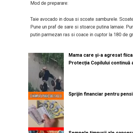
Mod de preparare:
Taie avocado in doua si scoate samburele. Scoate 
Pune un praf de sare si stoarce putina lamaie. Pu
putin parmezan ras si coace in cuptor la 180 de 
Mama care și-a agresat fiica 
Protecția Copilului continuă
Sprijin financiar pentru pens
Semnele timpurii ale canceru