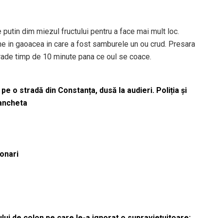
putin dim miezul fructului pentru a face mai mult loc.
ne in gaoacea in care a fost samburele un ou crud. Presara
grade timp de 10 minute pana ce oul se coace.
pe o stradă din Constanța, dusă la audieri. Poliția și
 ancheta
ionari
lui de colon pe care le-a ignorat o supraviețuitoare: