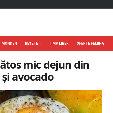
MONDEN
REȚETE
TIMP LIBER
OFERTE FEMINA
nătos mic dejun din
 și avocado