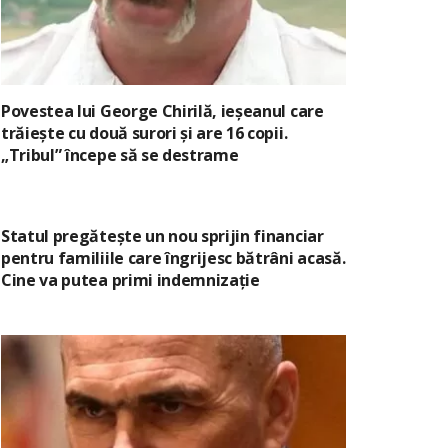
Povestea lui George Chirilă, ieșeanul care
trăiește cu două surori și are 16 copii.
„Tribul” începe să se destrame
Statul pregătește un nou sprijin financiar
pentru familiile care îngrijesc bătrâni acasă.
Cine va putea primi indemnizație