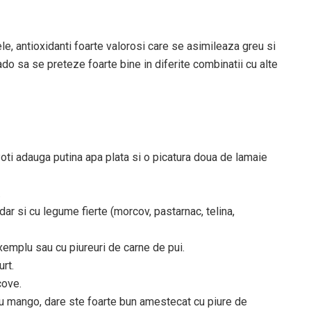
e, antioxidanti foarte valorosi care se asimileaza greu si
o sa se preteze foarte bine in diferite combinatii cu alte
Poti adauga putina apa plata si o picatura doua de lamaie
.
ar si cu legume fierte (morcov, pastarnac, telina,
emplu sau cu piureuri de carne de pui.
rt.
cove.
u mango, dare ste foarte bun amestecat cu piure de