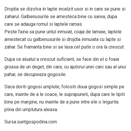
Drojdia se dizolva in lapte incalzit usor si in care se pune si
zaharul. Galbenusurile se amesteca bine cu sarea, dupa
care se adauga romul si laptele ramas.
Peste faina sa pune untul inmuiat, coaja de lamaie, laptele
amestecat cu galbenusurile si drojdia inmuiata cu lapte si
zahar. Se framanta bine si se lasa cel putin o ora la crescut.
Dupa ce aluatul a crescut suficient, se face din el o foaie
groasa de un deget, din care, cu ajutorul unei cani sau al unui
pahar, se decupeaza gogosile.
Daca doriti gogosi umplute, folositi doua gogosi simple pe
care, inainte de a le coace, le suprapuneti, dupa care le lipiti
bine pe margine, nu inainte de a pune intre ele o lingurita
plina din umplutura aleasa.
Sursa:suntgospodina.com