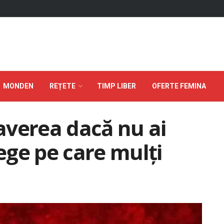
MONDEN
REȚETE
TIMP LIBER
OFERTE FEMINA
averea dacă nu ai
lege pe care mulți