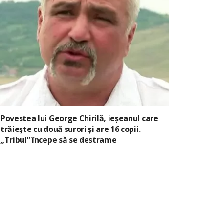
Povestea lui George Chirilă, ieșeanul care
trăiește cu două surori și are 16 copii.
„Tribul” începe să se destrame