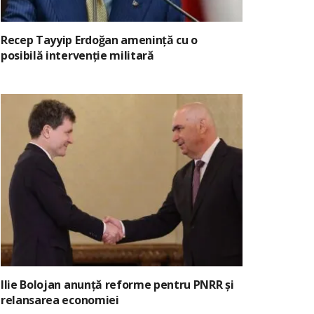
Recep Tayyip Erdoğan amenință cu o
posibilă intervenție militară
Ilie Bolojan anunță reforme pentru PNRR și
relansarea economiei