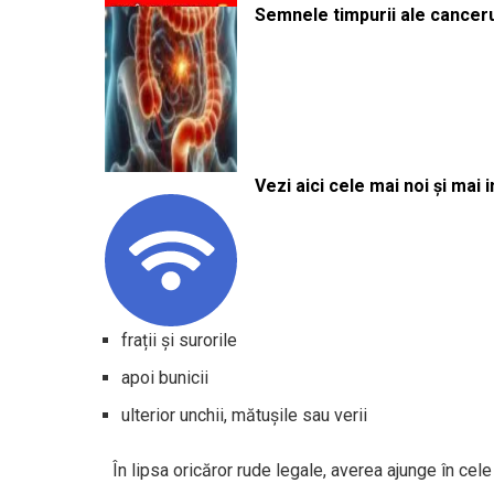
Semnele timpurii ale canceru
Vezi aici cele mai noi și mai i
frații și surorile
apoi bunicii
ulterior unchii, mătușile sau verii
În lipsa oricăror rude legale, averea ajunge în cel