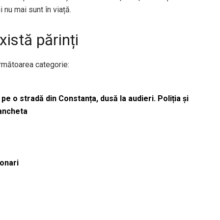
ii nu mai sunt în viață.
istă părinți
următoarea categorie:
pe o stradă din Constanța, dusă la audieri. Poliția și
 ancheta
ionari