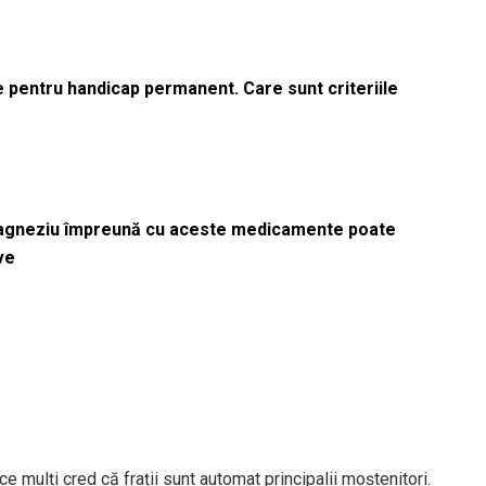
le pentru handicap permanent. Care sunt criteriile
magneziu împreună cu aceste medicamente poate
ve
 mulți cred că frații sunt automat principalii moștenitori.