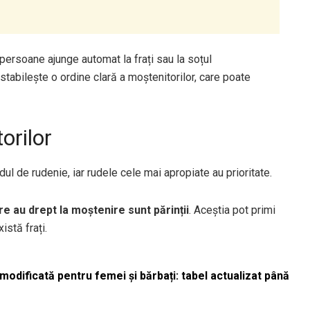
 persoane ajunge automat la frați sau la soțul
i stabilește o ordine clară a moștenitorilor, care poate
orilor
l de rudenie, iar rudele cele mai apropiate au prioritate.
re au drept la moștenire sunt părinții
. Aceștia pot primi
istă frați.
odificată pentru femei și bărbați: tabel actualizat până