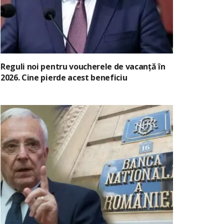
Reguli noi pentru voucherele de vacanță în
2026. Cine pierde acest beneficiu