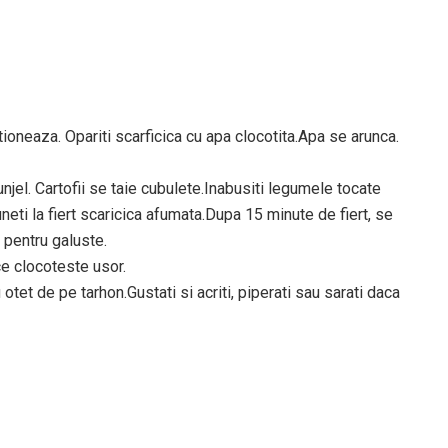
ioneaza. Opariti scarficica cu apa clocotita.Apa se arunca.
njel. Cartofii se taie cubulete.Inabusiti legumele tocate
uneti la fiert scaricica afumata.Dupa 15 minute de fiert, se
t pentru galuste.
 ce clocoteste usor.
otet de pe tarhon.Gustati si acriti, piperati sau sarati daca