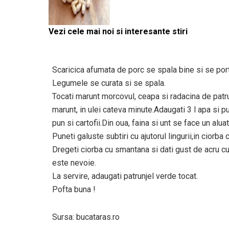
Vezi cele mai noi si interesante stiri
Scaricica afumata de porc se spala bine si se port
Legumele se curata si se spala.
Tocati marunt morcovul, ceapa si radacina de patru
marunt, in ulei cateva minute.Adaugati 3 l apa si p
pun si cartofii.Din oua, faina si unt se face un alua
Puneti galuste subtiri cu ajutorul lingurii,in ciorba
Dregeti ciorba cu smantana si dati gust de acru cu 
este nevoie.
La servire, adaugati patrunjel verde tocat.
Pofta buna !
Sursa: bucataras.ro