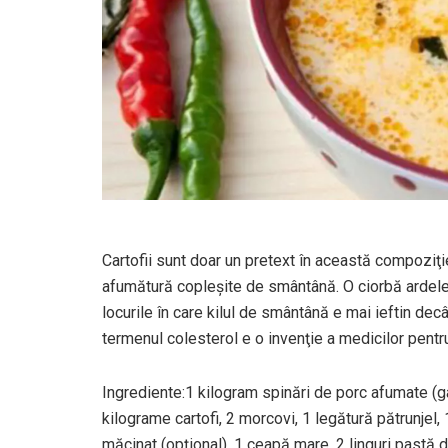
Cartofii sunt doar un pretext în această compozi
afumătură copleşite de smântână. O ciorbă ardelen
locurile în care kilul de smântână e mai ieftin de
termenul colesterol e o invenţie a medicilor pentr
Ingrediente:1 kilogram spinări de porc afumate (gar
kilograme cartofi, 2 morcovi, 1 legătură pătrunjel, 
măcinat (opţional), 1 ceapă mare, 2 linguri pastă d