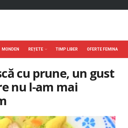
MONDEN
REȚETE
TIMP LIBER
OFERTE FEMINA
că cu prune, un gust
re nu l-am mai
um