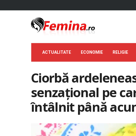
ACTUALITATE
ECONOMIE
RELIGIE
Ciorbă ardeleneas
senzațional pe ca
întâlnit până ac