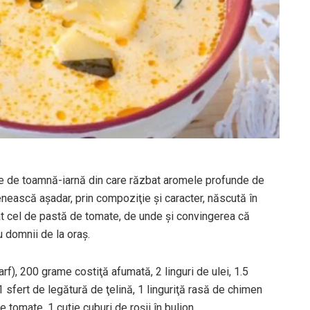
ţie de toamnă-iarnă din care răzbat aromele profunde de
ească aşadar, prin compoziţie şi caracter, născută în
cât cel de pastă de tomate, de unde şi convingerea că
u domnii de la oraş.
f), 200 grame costiţă afumată, 2 linguri de ulei, 1.5
1 sfert de legătură de ţelină, 1 linguriţă rasă de chimen
e tomate, 1 cutie cuburi de roşii în bulion