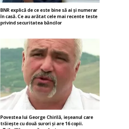
BNR explică de ce este bine să ai și numerar
în casă. Ce au arătat cele mai recente teste
privind securitatea băncilor
Povestea lui George Chirilă, ieșeanul care
trăiește cu două surori și are 16 copii.