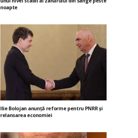
unui nivel stabil al zahărului din sânge peste
noapte
Ilie Bolojan anunță reforme pentru PNRR și
relansarea economiei