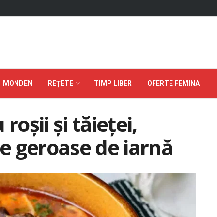
MONDEN
REȚETE
TIMP LIBER
OFERTE FEMINA
roșii și tăieței,
le geroase de iarnă