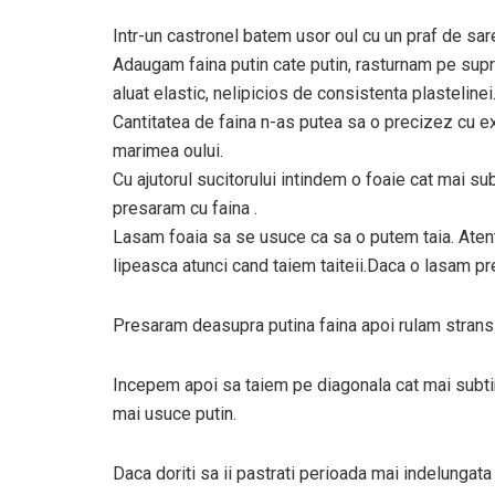
Intr-un castronel batem usor oul cu un praf de sar
Adaugam faina putin cate putin, rasturnam pe supr
aluat elastic, nelipicios de consistenta plastelinei
Cantitatea de faina n-as putea sa o precizez cu ex
marimea oului.
Cu ajutorul sucitorului intindem o foaie cat mai su
presaram cu faina .
Lasam foaia sa se usuce ca sa o putem taia. Atentie
lipeasca atunci cand taiem taiteii.Daca o lasam pr
Presaram deasupra putina faina apoi rulam strans f
Incepem apoi sa taiem pe diagonala cat mai subtire
mai usuce putin.
Daca doriti sa ii pastrati perioada mai indelungata