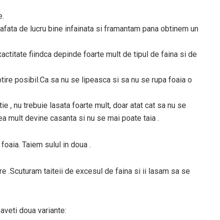
e.
afata de lucru bine infainata si framantam pana obtinem un
.
actitate fiindca depinde foarte mult de tipul de faina si de
btire posibil.Ca sa nu se lipeasca si sa nu se rupa foaia o
 , nu trebuie lasata foarte mult, doar atat cat sa nu se
ea mult devine casanta si nu se mai poate taia .
oaia. Taiem sulul in doua .
 .Scuturam taiteii de excesul de faina si ii lasam sa se
 aveti doua variante: