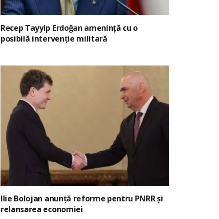
Recep Tayyip Erdoğan amenință cu o
posibilă intervenție militară
Ilie Bolojan anunță reforme pentru PNRR și
relansarea economiei