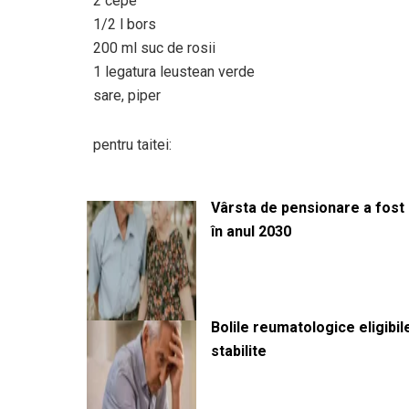
2 cepe
1/2 l bors
200 ml suc de rosii
1 legatura leustean verde
sare, piper
pentru taitei:
Vârsta de pensionare a fost m
în anul 2030
Bolile reumatologice eligibi
stabilite