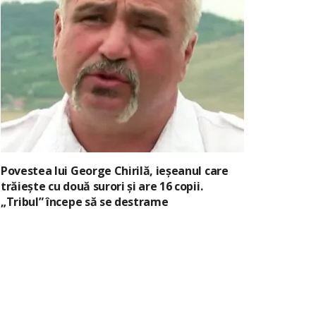
Povestea lui George Chirilă, ieșeanul care
trăiește cu două surori și are 16 copii.
„Tribul” începe să se destrame