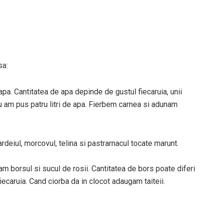
sa:
a. Cantitatea de apa depinde de gustul fiecaruia, unii
u am pus patru litri de apa. Fierbem carnea si adunam
iul, morcovul, telina si pastrarnacul tocate marunt.
 borsul si sucul de rosii. Cantitatea de bors poate diferi
iecaruia. Cand ciorba da in clocot adaugam taiteii.