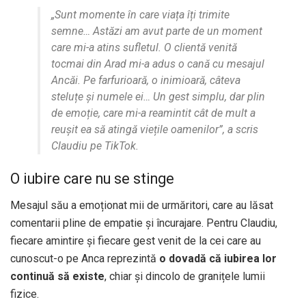
„Sunt momente în care viața îți trimite
semne… Astăzi am avut parte de un moment
care mi-a atins sufletul. O clientă venită
tocmai din Arad mi-a adus o cană cu mesajul
Ancăi. Pe farfurioară, o inimioară, câteva
steluțe și numele ei… Un gest simplu, dar plin
de emoție, care mi-a reamintit cât de mult a
reușit ea să atingă viețile oamenilor”, a scris
Claudiu pe TikTok.
O iubire care nu se stinge
Mesajul său a emoționat mii de urmăritori, care au lăsat
comentarii pline de empatie și încurajare. Pentru Claudiu,
fiecare amintire și fiecare gest venit de la cei care au
cunoscut-o pe Anca reprezintă
o dovadă că iubirea lor
continuă să existe
, chiar și dincolo de granițele lumii
fizice.