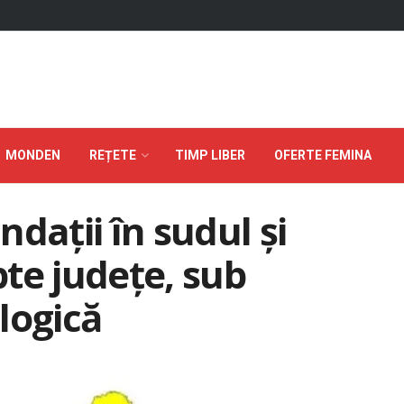
MONDEN
REȚETE
TIMP LIBER
OFERTE FEMINA
dații în sudul și
pte județe, sub
logică