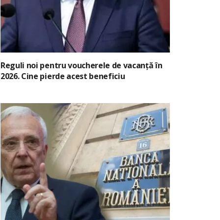
Reguli noi pentru voucherele de vacanță în
2026. Cine pierde acest beneficiu