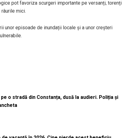
ogice pot favoriza scurgeri importante pe versanți, torenți
râurile mici.
rii unor episoade de inundații locale și a unor creșteri
ulnerabile.
pe o stradă din Constanța, dusă la audieri. Poliția și
 ancheta
 de vacanță în 2026. Cine pierde acest beneficiu