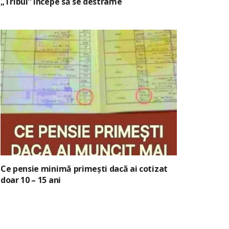
„Tribul” începe să se destrame
Ce pensie minimă primești dacă ai cotizat
doar 10 – 15 ani