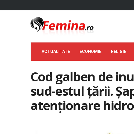
ACTUALITATE
ECONOMIE
RELIGIE
Cod galben de inun
sud-estul țării. Șa
atenționare hidro