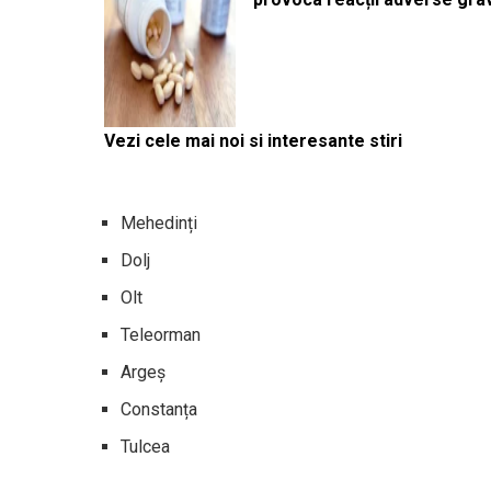
Vezi cele mai noi si interesante stiri
Mehedinți
Dolj
Olt
Teleorman
Argeș
Constanța
Tulcea