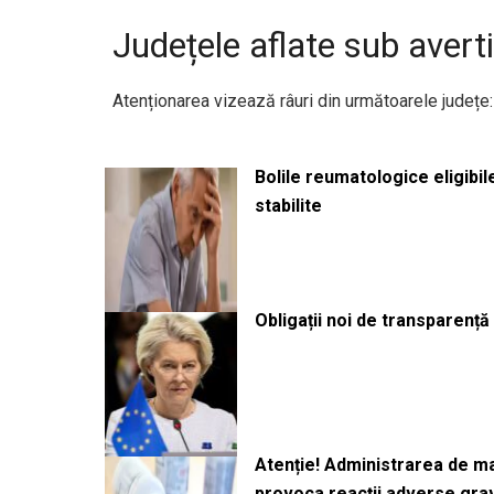
Județele aflate sub avert
Atenționarea vizează râuri din următoarele județe:
Bolile reumatologice eligibi
stabilite
Obligații noi de transparenț
Atenție! Administrarea de 
provoca reacții adverse gra