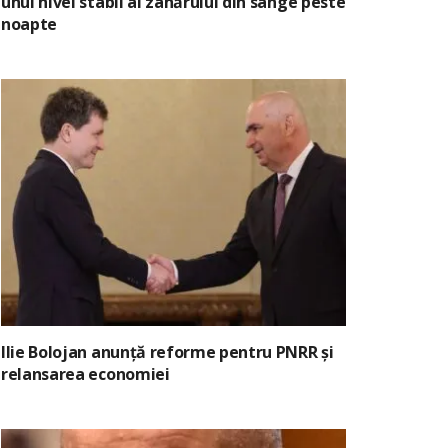
unui nivel stabil al zahărului din sânge peste
noapte
Ilie Bolojan anunță reforme pentru PNRR și
relansarea economiei