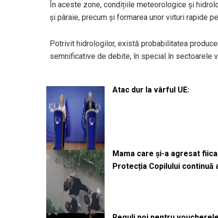
În aceste zone, condițiile meteorologice și hidrol
și pâraie, precum și formarea unor viituri rapide pe 
Potrivit hidrologilor, există probabilitatea produce
semnificative de debite, în special în sectoarele v
Atac dur la vârful UE:
Mama care și-a agresat fiica 
Protecția Copilului continuă
Reguli noi pentru voucherele