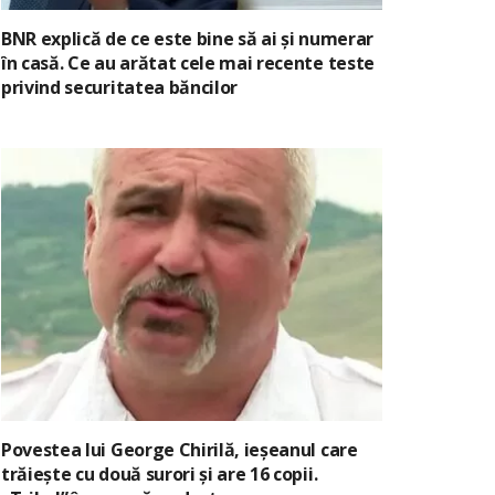
BNR explică de ce este bine să ai și numerar
în casă. Ce au arătat cele mai recente teste
privind securitatea băncilor
Povestea lui George Chirilă, ieșeanul care
trăiește cu două surori și are 16 copii.