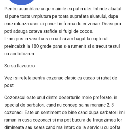
Pentru asamblare unge mainile cu putin ulei. Intinde aluatul
si pune toata umplutura pe toata suprafata aluatului, dupa
care ruleaza usor si pune-l in forma de cozonac. Deasupra
poti adauga cateva stafide si fulgi de cocos.
L-am pus in vasul uns cu unt si am bagat la cuptorul
preincalzit la 180 grade pana s-a rumenit si a trecut testul
cu scobitoarea.
Sursa:flaveur.ro
Vezi si reteta pentru cozonac clasic cu cacao si rahat de
post:
Cozonacul este unul dintre deserturile mele preferate, in
special de sarbatori, cand nu concep sa nu mananc 2, 3
cozonaci. Este un sentiment de bine cand dupa sarbatori imi
raman in casa cozonaci si ma pot bucura de fragezimea lor
dimineata sau seara cand ma intorc de la serviciu cu pofta