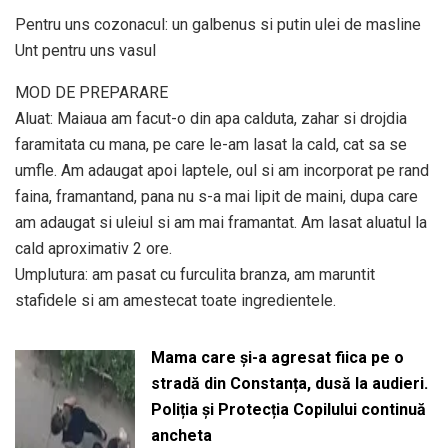
Pentru uns cozonacul: un galbenus si putin ulei de masline
Unt pentru uns vasul
MOD DE PREPARARE
Aluat: Maiaua am facut-o din apa calduta, zahar si drojdia
faramitata cu mana, pe care le-am lasat la cald, cat sa se
umfle. Am adaugat apoi laptele, oul si am incorporat pe rand
faina, framantand, pana nu s-a mai lipit de maini, dupa care
am adaugat si uleiul si am mai framantat. Am lasat aluatul la
cald aproximativ 2 ore.
Umplutura: am pasat cu furculita branza, am maruntit
stafidele si am amestecat toate ingredientele.
Mama care și-a agresat fiica pe o
stradă din Constanța, dusă la audieri.
Poliția și Protecția Copilului continuă
ancheta