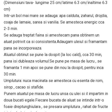
(Dimensiuni tava- lungime 25 cm/latime 6.3 cm/inaltime 6.3
cm)
Intr-un bol mai mare se adauga: apa calduta, zaharul, drojdia,
coaja de lamaie, sarea si vanilia. Se amesteca energic cca
2-3 min.
Se adauga treptat faina si amestecam pana obtinem un
aluat potrivit ca si consistenta.Adaugam uleiul si framantam
pana se incorporeaza.
Aluatul obtinut se pune la dospit (la loc cald), cca 30 min,
pana isi dubleaza volumul.Se pune pe masa de lucru , se
framanta 1 min apoi se pune din nou la dospit, pentru inca
30 min.
Umplutura: nuca macinata se amesteca cu esenta de rom,
sirop , cacao si stafide.
Punem aluatul pe masa de lucru unsa cu ulei si il impartim in
doua bucati egale.Fiecare bucata de aluat se intinde intr-o
foaie dreptunghiulara , se presara umplutura , rahat de fructe