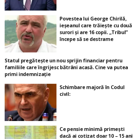
Povestea lui George Chirilă,
ieșeanul care trăiește cu două
surori și are 16 copii. „Tribul”
începe să se destrame
Statul pregătește un nou sprijin financiar pentru
familiile care îngrijesc bătrâni acasă. Cine va putea
primi indemnizație
Schimbare majoră în Codul
civil:
Ce pensie minimă primești
dacă ai cotizat doar 10 – 15 ani