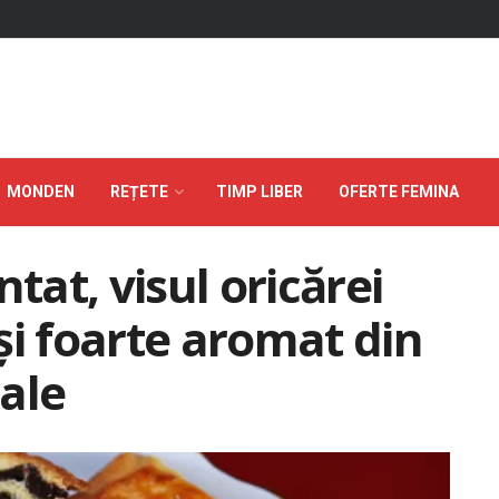
MONDEN
REȚETE
TIMP LIBER
OFERTE FEMINA
at, visul oricărei
și foarte aromat din
ale