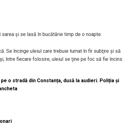
i sarea şi se lasă în bucătărie timp de o noapte.
 Se încinge uleiul care trebuie turnat în fir subţire şi să
, între fiecare folosire, uleiul se ţine pe foc să fie încins.
pe o stradă din Constanța, dusă la audieri. Poliția și
 ancheta
ionari