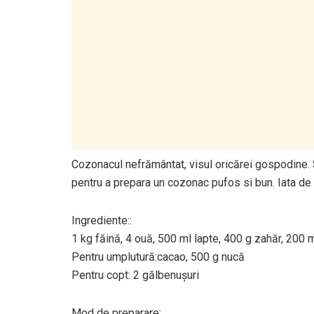
Cozonacul nefrământat, visul oricărei gospodine. S
pentru a prepara un cozonac pufos si bun. Iata de 
Ingrediente::
1 kg făină, 4 ouă, 500 ml lapte, 400 g zahăr, 200 ml
Pentru umplutură:cacao, 500 g nucă
Pentru copt: 2 gălbenuşuri
Mod de preparare: