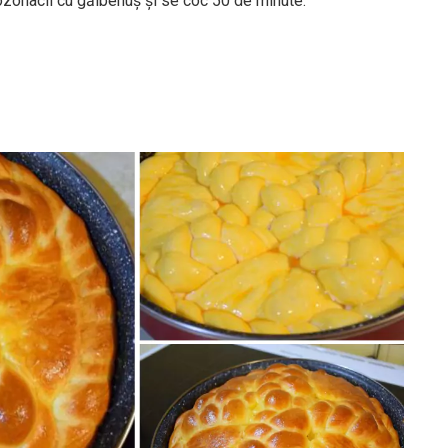
cozonacii cu gălbenuş şi se coc 50 de minute.