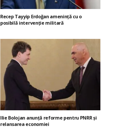
Recep Tayyip Erdoğan amenință cu o
posibilă intervenție militară
Ilie Bolojan anunță reforme pentru PNRR și
relansarea economiei