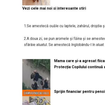
Vezi cele mai noi si interesante stiri
1.Se amestecă ouăle cu laptele, zahărul, drojdia ş
2.A doua zi, se pun aromele şi făina și se amestecă.
sfârâie aluatul. Se amestecă înglobându-l în aluat şi
Mama care și-a agresat fiica 
Protecția Copilului continuă
Sprijin financiar pentru pens