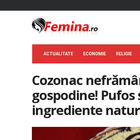
ACTUALITATE
ECONOMIE
RELIGIE
Cozonac nefrământ
gospodine! Pufos 
ingrediente natur