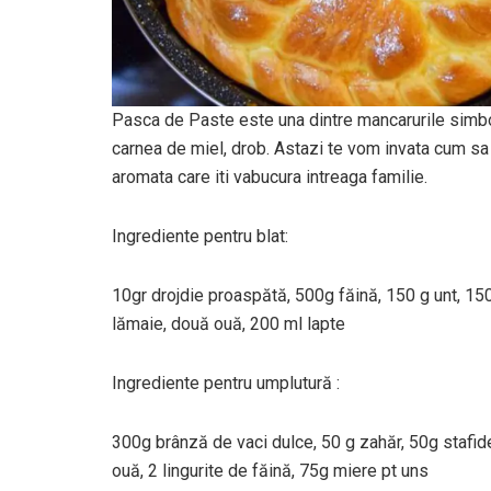
Pasca de Paste este una dintre mancarurile simbo
carnea de miel, drob. Astazi te vom invata cum s
aromata care iti vabucura intreaga familie.
Ingrediente pentru blat:
10gr drojdie proaspătă, 500g făină, 150 g unt, 150 
lămaie, două ouă, 200 ml lapte
Ingrediente pentru umplutură :
300g brânză de vaci dulce, 50 g zahăr, 50g stafide
ouă, 2 lingurite de făină, 75g miere pt uns