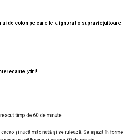
lui de colon pe care le-a ignorat o supraviețuitoare:
nteresante știri!
a crescut timp de 60 de minute.
u cacao şi nucă măcinată și se rulează. Se aşază în forme