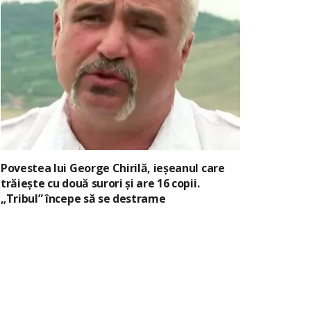
Povestea lui George Chirilă, ieșeanul care
trăiește cu două surori și are 16 copii.
„Tribul” începe să se destrame