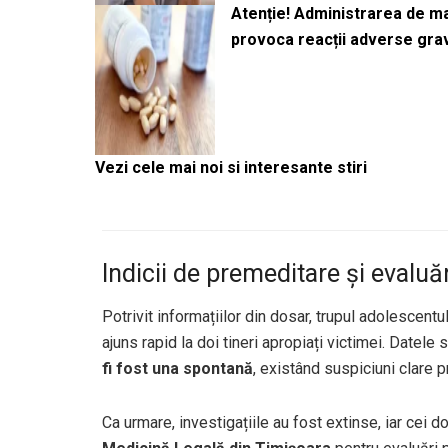
Atenție! Administrarea de 
provoca reacții adverse gra
Vezi cele mai noi si interesante stiri
Indicii de premeditare și evaluăr
Potrivit informațiilor din dosar, trupul adolescentu
ajuns rapid la doi tineri apropiați victimei. Datel
fi fost una spontană
, existând suspiciuni clare pr
Ca urmare, investigațiile au fost extinse, iar cei d