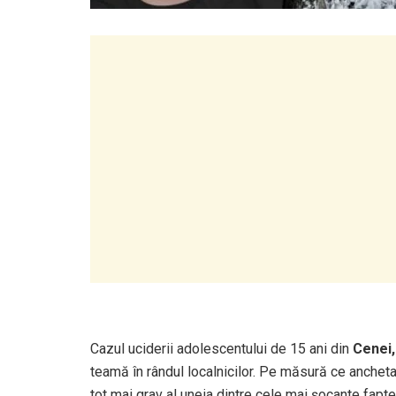
Cazul uciderii adolescentului de 15 ani din
Cenei,
teamă în rândul localnicilor. Pe măsură ce ancheta
tot mai grav al uneia dintre cele mai șocante fapte