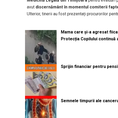
Medicină Legală din Timișoara
pentru evaluări p
avut
discernământ în momentul comiterii fapt
Ulterior, tinerii au fost prezentați procurorilor pen
Mama care și-a agresat fiica 
Protecția Copilului continuă
Sprijin financiar pentru pens
Semnele timpurii ale canceru