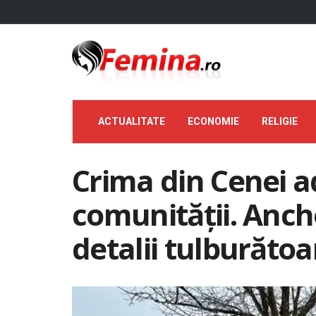
ACTUALITATE
ECONOMIE
RELIGIE
Crima din Cenei a
comunității. Anch
detalii tulburătoar