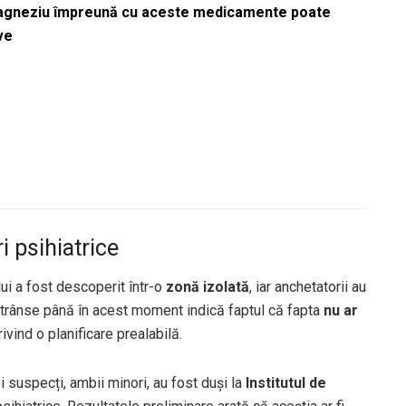
magneziu împreună cu aceste medicamente poate
ve
i psihiatrice
lui a fost descoperit într-o
zonă izolată
, iar anchetatorii au
e strânse până în acest moment indică faptul că fapta
nu ar
ivind o planificare prealabilă.
oi suspecți, ambii minori, au fost duși la
Institutul de