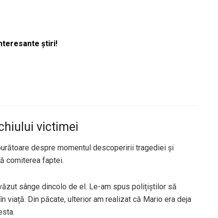
nteresante știri!
hiului victimei
lburătoare despre momentul descoperirii tragediei și
ă comiterea faptei.
 văzut sânge dincolo de el. Le-am spus polițiștilor să
în viață. Din păcate, ulterior am realizat că Mario era deja
esta.