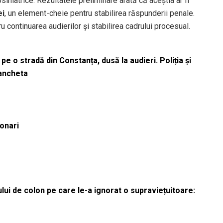
sihiatrice. Rezultatele preliminare arată că aceștia ar fi
ei
, un element-cheie pentru stabilirea răspunderii penale.
tru continuarea audierilor și stabilirea cadrului procesual.
pe o stradă din Constanța, dusă la audieri. Poliția și
 ancheta
ionari
lui de colon pe care le-a ignorat o supraviețuitoare: