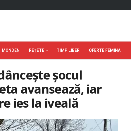
MONDEN
REȚETE
TIMP LIBER
OFERTE FEMINA
dâncește șocul
eta avansează, iar
e ies la iveală