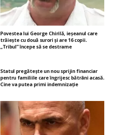
Povestea lui George Chirilă, ieșeanul care
trăiește cu două surori și are 16 copii.
„Tribul” începe să se destrame
Statul pregătește un nou sprijin financiar
pentru familiile care îngrijesc bătrâni acasă.
Cine va putea primi indemnizație