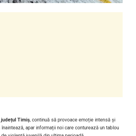
 județul Timiș
, continuă să provoace emoție intensă și
 înaintează, apar informații noi care conturează un tablou
 de violență juvenilă din ultima perioadă.