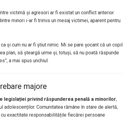
ntre victimă și agresori ar fi existat un conflict anterior.
intre minori i-ar fi trimis un mesaj victimei, aparent pentru
a și cum nu ar fi știut nimic. Mi se pare șocant că un copil
ea plan, să șteargă urme și, totuși, să nu poată răspunde
es”, a mai spus unchiul.
trebare majore
le legislației privind răspunderea penală a minorilor
,
ul adolescenților. Comunitatea rămâne în stare de alertă,
li cu exactitate responsabilitățile fiecărei persoane