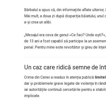
Bărbatul a spus că, din informațiile aflate ulterior, î
Mai mult, a doua zi după dispariția băiatului, unul d
a-și crea un alibi.
„Mesajul era ceva de genul «Ce faci? Unde ești?», c
de 13 ani a fost capabil să participe la un asemen
penal. Pentru mine este revoltător și greu de înțel
Un caz care ridică semne de în
Crima din Cenei a readus în atenția publică
limite
dar și problemele grave legate de violența în rând
iar autoritățile continuă cercetările pentru a stabi
implicate.