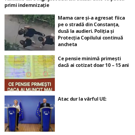
primi indemnizație
Mama care și-a agresat fiica
pe o stradă din Constanța,
dusă la audieri. Poliția și
Protecția Copilului continuă
ancheta
Ce pensie minimă primești
dacă ai cotizat doar 10 – 15 ani
Atac dur la vârful UE: