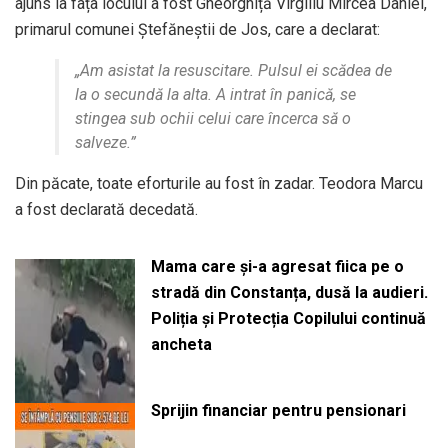
ajuns la fața locului a fost Gheorghiță Virgiliu Mircea Daniel,
primarul comunei Ștefăneștii de Jos, care a declarat:
„Am asistat la resuscitare. Pulsul ei scădea de
la o secundă la alta. A intrat în panică, se
stingea sub ochii celui care încerca să o
salveze.”
Din păcate, toate eforturile au fost în zadar. Teodora Marcu
a fost declarată decedată.
Mama care și-a agresat fiica pe o
stradă din Constanța, dusă la audieri.
Poliția și Protecția Copilului continuă
ancheta
Sprijin financiar pentru pensionari