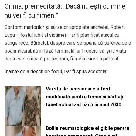
Crima, premeditată: „Dacă nu ești cu mine,
nu vei fi cu nimeni”
Conform martorilor și surselor apropiate anchetei, Robert
Lupu – fostul iubit al victimei – ar fi planificat atacul cu
sânge rece. Bărbatul, despre care se spune că suferea de o
boală incurabilă în fază terminală, ar fi decis să-și ia viața
după ce o omoară pe Teodora, femeia care l-a părăsit.
Înainte de a deschide focul, i-ar fi spus acesteia:
Vârsta de pensionare a fost
modificată pentru femei și bărbați:
tabel actualizat până în anul 2030
Bolile reumatologice eligibile pentru