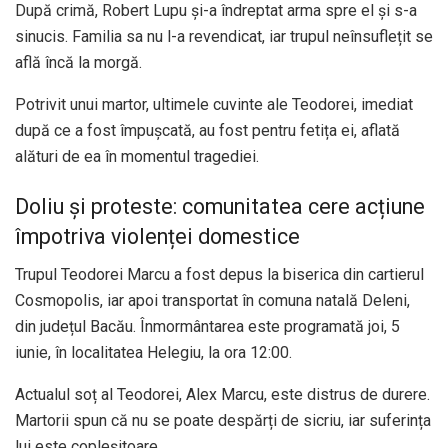
După crimă, Robert Lupu și-a îndreptat arma spre el și s-a
sinucis. Familia sa nu l-a revendicat, iar trupul neînsuflețit se
află încă la morgă.
Potrivit unui martor, ultimele cuvinte ale Teodorei, imediat
după ce a fost împușcată, au fost pentru fetița ei, aflată
alături de ea în momentul tragediei.
Doliu și proteste: comunitatea cere acțiune
împotriva violenței domestice
Trupul Teodorei Marcu a fost depus la biserica din cartierul
Cosmopolis, iar apoi transportat în comuna natală Deleni,
din județul Bacău. Înmormântarea este programată joi, 5
iunie, în localitatea Helegiu, la ora 12:00.
Actualul soț al Teodorei, Alex Marcu, este distrus de durere.
Martorii spun că nu se poate despărți de sicriu, iar suferința
lui este copleșitoare.