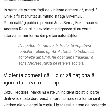
În semn de protest față de violența domestică, marți, 3
iunie, a fost anunțat un miting în fața Guvernului.
Personalități publice precum Anca Serea, Erika Isaac și
Andreea Raicu și-au exprimat indignarea și au cerut
intervenții mai ferme din partea autorităților.
„Nu putem fi indiferenți. Violența împotriva
femeilor trebuie oprită. Autoritățile trebuie să
acționeze din timp, nu doar după tragedii,” a
scris Andreea Raicu pe rețelele sociale.
Violența domestică – o criză națională
ignorată prea mult timp
Cazul Teodorei Marcu nu este un incident izolat, ci parte
dintr-o realitate dureroasă în care numeroase femei sunt
victime ale violenței în cuplu. Lipsa unui sistem de protecție