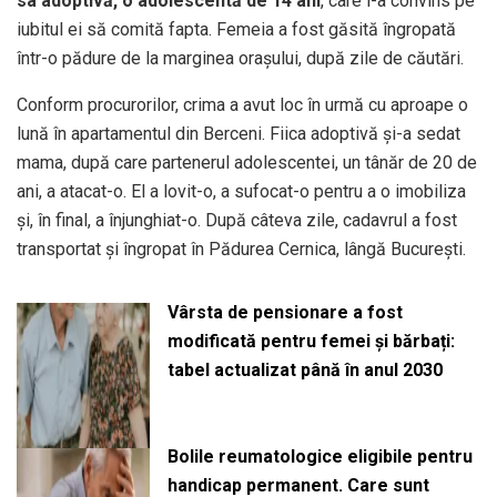
sa adoptivă, o adolescentă de 14 ani
, care l-a convins pe
iubitul ei să comită fapta. Femeia a fost găsită îngropată
într-o pădure de la marginea orașului, după zile de căutări.
Conform procurorilor, crima a avut loc în urmă cu aproape o
lună în apartamentul din Berceni. Fiica adoptivă și-a sedat
mama, după care partenerul adolescentei, un tânăr de 20 de
ani, a atacat-o. El a lovit-o, a sufocat-o pentru a o imobiliza
și, în final, a înjunghiat-o. După câteva zile, cadavrul a fost
transportat și îngropat în Pădurea Cernica, lângă București.
Vârsta de pensionare a fost
modificată pentru femei și bărbați:
tabel actualizat până în anul 2030
Bolile reumatologice eligibile pentru
handicap permanent. Care sunt