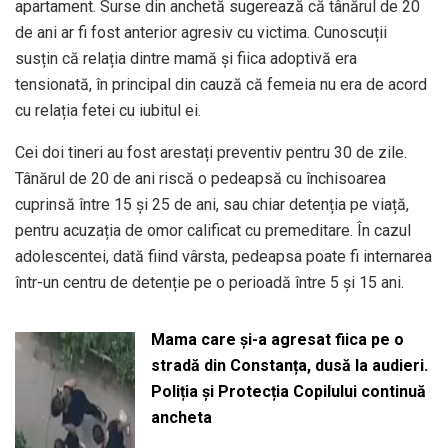
apartament. Surse din anchetă sugerează că tânărul de 20
de ani ar fi fost anterior agresiv cu victima. Cunoscuții
susțin că relația dintre mamă și fiica adoptivă era
tensionată, în principal din cauză că femeia nu era de acord
cu relația fetei cu iubitul ei.
Cei doi tineri au fost arestați preventiv pentru 30 de zile.
Tânărul de 20 de ani riscă o pedeapsă cu închisoarea
cuprinsă între 15 și 25 de ani, sau chiar detenția pe viață,
pentru acuzația de omor calificat cu premeditare. În cazul
adolescentei, dată fiind vârsta, pedeapsa poate fi internarea
într-un centru de detenție pe o perioadă între 5 și 15 ani.
Mama care și-a agresat fiica pe o
stradă din Constanța, dusă la audieri.
Poliția și Protecția Copilului continuă
ancheta