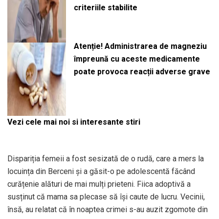
criteriile stabilite
Atenție! Administrarea de magneziu
împreună cu aceste medicamente
poate provoca reacții adverse grave
Vezi cele mai noi si interesante stiri
Dispariția femeii a fost sesizată de o rudă, care a mers la
locuința din Berceni și a găsit-o pe adolescentă făcând
curățenie alături de mai mulți prieteni. Fiica adoptivă a
susținut că mama sa plecase să își caute de lucru. Vecinii,
însă, au relatat că în noaptea crimei s-au auzit zgomote din