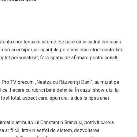
ența unor tensiuni interne. Se pare că în cadrul emisiunii
ri ai echipei, iar aparițiile pe ecran erau strict controlate
mplet personalizat, fără spațiu de afirmare pentru ceilalți
la Pro TV, precum „Neatza cu Răzvan și Dani”, au mizat pe
ce, fiecare cu rubrici bine definite. În cazul show-ului lui
ost total, aspect care, spun unii, a dus la lipsa unei
rmație atribuită lui Constantin Brâncuși, potrivit căreia
a ar fi că, într-un astfel de sistem, dezvoltarea