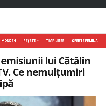
MONDEN
REȚETE
TIMP LIBER
OFERTE FEMINA
 emisiunii lui Cătălin
TV. Ce nemulțumiri
hipă