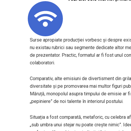
Surse apropiate producției vorbesc și despre exist
nu existau rubrici sau segmente dedicate altor memb
de prezentator. Practic, formatul ar fi fost unul co
colaboratori.
Comparativ, alte emisiuni de divertisment din gri
diversitate și pe promovarea mai multor figuri publi
Măruță, monopolul asupra timpului de emisie ar fi f
„pepiniere” de noi talente în interiorul postului.
Situația a fost comparată, metaforic, cu celebra afi
„sub umbra unui stejar nu poate crește nimic”. Idee