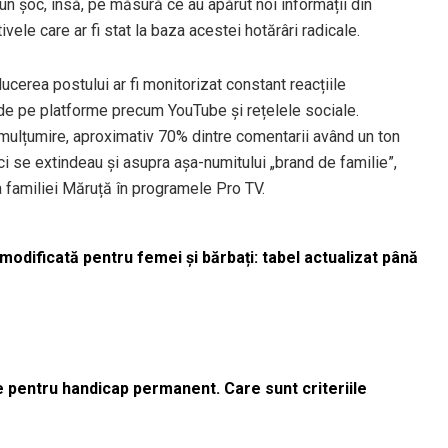
 un șoc, însă, pe măsură ce au apărut noi informații din
ivele care ar fi stat la baza acestei hotărâri radicale.
ucerea postului ar fi monitorizat constant reacțiile
e de pe platforme precum YouTube și rețelele sociale.
nemulțumire, aproximativ 70% dintre comentarii având un ton
, ci se extindeau și asupra așa-numitului „brand de familie”,
 familiei Măruță în programele Pro TV.
odificată pentru femei și bărbați: tabel actualizat până
le pentru handicap permanent. Care sunt criteriile