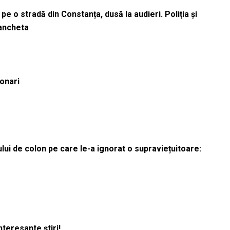
pe o stradă din Constanța, dusă la audieri. Poliția și
 ancheta
ionari
lui de colon pe care le-a ignorat o supraviețuitoare:
nteresante știri!