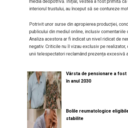
media deopotrivă. Inițial, vestea a fost primită ca
interiorul trustului, au început să se contureze mot
Potrivit unor surse din apropierea producției, cond
publicului din mediul online, inclusiv comentariil
Analiza acestora ar fi indicat un nivel ridicat de 
negativ. Criticile nu îl vizau exclusiv pe realizator
unii telespectatori reclamând prezența excesivă a
Vârsta de pensionare a fost m
în anul 2030
Bolile reumatologice eligibi
stabilite