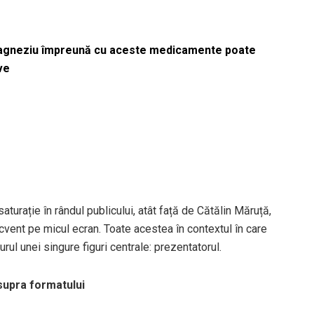
magneziu împreună cu aceste medicamente poate
ve
aturație în rândul publicului, atât față de Cătălin Măruță,
ecvent pe micul ecran. Toate acestea în contextul în care
urul unei singure figuri centrale: prezentatorul.
asupra formatului