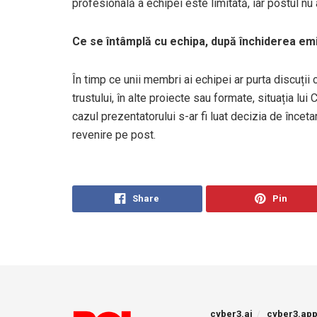
profesională a echipei este limitată, iar postul n
Ce se întâmplă cu echipa, după închiderea emi
În timp ce unii membri ai echipei ar purta discuți
trustului, în alte proiecte sau formate, situația lui 
cazul prezentatorului s-ar fi luat decizia de încet
revenire pe post.
Share
Pin
cyber3.ai
cyber3.ap