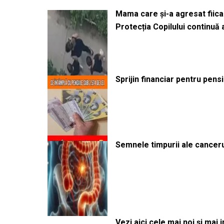
Mama care și-a agresat fiica 
Protecția Copilului continuă
Sprijin financiar pentru pens
Semnele timpurii ale canceru
Vezi aici cele mai noi și mai i