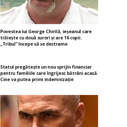
Povestea lui George Chirilă, ieșeanul care
trăiește cu două surori și are 16 copii.
„Tribul” începe să se destrame
Statul pregătește un nou sprijin financiar
pentru familiile care îngrijesc bătrâni acasă.
Cine va putea primi indemnizație