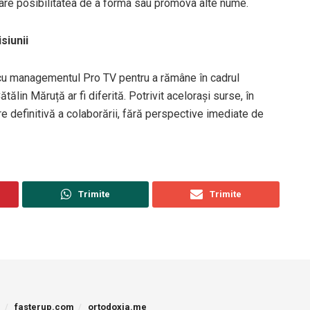
u are posibilitatea de a forma sau promova alte nume.
siunii
i cu managementul Pro TV pentru a rămâne în cadrul
Cătălin Măruță ar fi diferită. Potrivit acelorași surse, în
are definitivă a colaborării, fără perspective imediate de
Trimite
Trimite
p
fasterup.com
ortodoxia.me