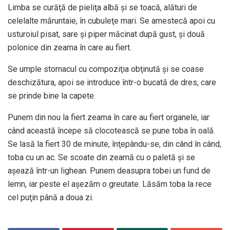
Limba se curăţă de pieliţa albă şi se toacă, alături de
celelalte măruntaie, în cubuleţe mari. Se amestecă apoi cu
usturoiul pisat, sare şi piper măcinat după gust, şi două
polonice din zeama în care au fiert.
Se umple stomacul cu compoziţia obţinută şi se coase
deschizătura, apoi se introduce într-o bucată de dres, care
se prinde bine la capete.
Punem din nou la fiert zeama în care au fiert organele, iar
când această începe să clocotească se pune toba în oală.
Se lasă la fiert 30 de minute, înţepându-se, din când în când,
toba cu un ac. Se scoate din zeamă cu o paletă şi se
aşează într-un lighean. Punem deasupra tobei un fund de
lemn, iar peste el aşezăm o greutate. Lăsăm toba la rece
cel puţin până a doua zi.