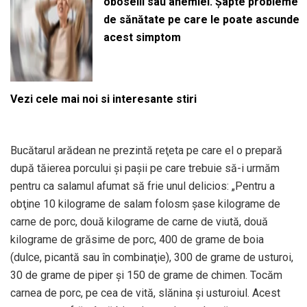
oboselii sau anemiei. Șapte probleme
de sănătate pe care le poate ascunde
acest simptom
Vezi cele mai noi si interesante stiri
Bucătarul arădean ne prezintă reţeta pe care el o prepară
după tăierea porcului şi paşii pe care trebuie să-i urmăm
pentru ca salamul afumat să frie unul delicios: „Pentru a
obţine 10 kilograme de salam folosm şase kilograme de
carne de porc, două kilograme de carne de viută, două
kilograme de grăsime de porc, 400 de grame de boia
(dulce, picantă sau în combinaţie), 300 de grame de usturoi,
30 de grame de piper şi 150 de grame de chimen. Tocăm
carnea de porc, pe cea de vită, slănina şi usturoiul. Acest