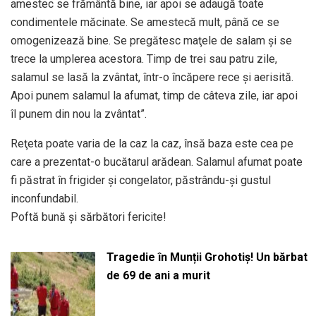
amestec se frământă bine, iar apoi se adaugă toate
condimentele măcinate. Se amestecă mult, până ce se
omogenizează bine. Se pregătesc maţele de salam şi se
trece la umplerea acestora. Timp de trei sau patru zile,
salamul se lasă la zvântat, într-o încăpere rece şi aerisită.
Apoi punem salamul la afumat, timp de câteva zile, iar apoi
îl punem din nou la zvântat”.
Reţeta poate varia de la caz la caz, însă baza este cea pe
care a prezentat-o bucătarul arădean. Salamul afumat poate
fi păstrat în frigider şi congelator, păstrându-şi gustul
inconfundabil.
Poftă bună și sărbători fericite!
Tragedie în Munții Grohotiș! Un bărbat
de 69 de ani a murit