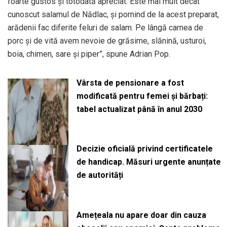
foarte gustos şi totodată apreciat. Este mai mult decât
cunoscut salamul de Nădlac, şi pornind de la acest preparat,
arădenii fac diferite feluri de salam. Pe lângă carnea de
porc şi de vită avem nevoie de grăsime, slănină, usturoi,
boia, chimen, sare şi piper”, spune Adrian Pop.
Vârsta de pensionare a fost
modificată pentru femei și bărbați:
tabel actualizat până în anul 2030
Decizie oficială privind certificatele
de handicap. Măsuri urgente anunțate
de autorități
Amețeala nu apare doar din cauza