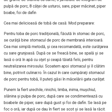
pulpă de porc, 8 căţei de usturoi, sare, piper măcinat, piper
boabe, foi de dafin
Cea mai delicioasă de tobă de casă: Mod preparare:
Pentru toba de porc tradiţională, făcută în stomac de porc,
se curăţă bine stomacul de porc de membrană interioară.
Cea mai simplă metodă, şi cea recomandată, este curăţarea
cu sare grunjoasă. După ce se freacă bine, se spală şi se
lasă o oră în apă cu oţet şi ceapă tăiată felii, pentru
neutralizarea mirosului. Scoatem apoi stomacul şi îl clătim
bine, potrivit culinar.ro. În cazul în care cumpăraţi stomacul
de porc pentru tobă, îl puteţi găsi în măcelării gata curăţat.
Punem la fiert urechile, rinichii, limba, inima, muşchiul,
slănina şi pulpa de porc, după care se condimentează cu
boabele de piper, sare după gust şi foi de dafin. Se lasă pe
foc o oră, iar după ce dau în fiert se scot şi se lasă la răcit.