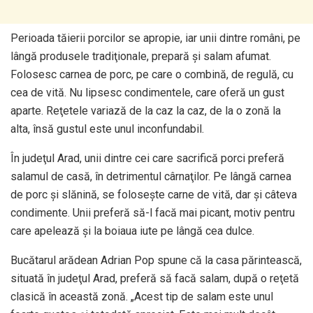
Perioada tăierii porcilor se apropie, iar unii dintre români, pe
lângă produsele tradiţionale, prepară şi salam afumat.
Folosesc carnea de porc, pe care o combină, de regulă, cu
cea de vită. Nu lipsesc condimentele, care oferă un gust
aparte. Reţetele variază de la caz la caz, de la o zonă la
alta, însă gustul este unul inconfundabil.
În judeţul Arad, unii dintre cei care sacrifică porci preferă
salamul de casă, în detrimentul cârnaţilor. Pe lângă carnea
de porc şi slănină, se foloseşte carne de vită, dar şi câteva
condimente. Unii preferă să-l facă mai picant, motiv pentru
care apelează şi la boiaua iute pe lângă cea dulce.
Bucătarul arădean Adrian Pop spune că la casa părintească,
situată în judeţul Arad, preferă să facă salam, după o reţetă
clasică în această zonă. „Acest tip de salam este unul