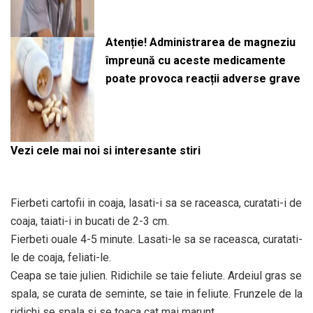
Atenție! Administrarea de magneziu
împreună cu aceste medicamente
poate provoca reacții adverse grave
Vezi cele mai noi si interesante stiri
Fierbeti cartofii in coaja, lasati-i sa se raceasca, curatati-i de
coaja, taiati-i in bucati de 2-3 cm.
Fierbeti ouale 4-5 minute. Lasati-le sa se raceasca, curatati-
le de coaja, feliati-le.
Ceapa se taie julien. Ridichile se taie feliute. Ardeiul gras se
spala, se curata de seminte, se taie in feliute. Frunzele de la
ridichi se spala si se toaca cat mai marunt.