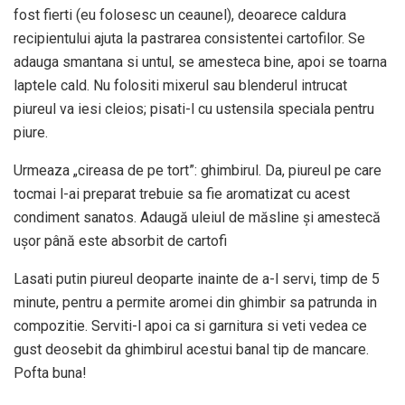
fost fierti (eu folosesc un ceaunel), deoarece caldura
recipientului ajuta la pastrarea consistentei cartofilor. Se
adauga smantana si untul, se amesteca bine, apoi se toarna
laptele cald. Nu folositi mixerul sau blenderul intrucat
piureul va iesi cleios; pisati-l cu ustensila speciala pentru
piure.
Urmeaza „cireasa de pe tort”: ghimbirul. Da, piureul pe care
tocmai l-ai preparat trebuie sa fie aromatizat cu acest
condiment sanatos. Adaugă uleiul de măsline și amestecă
ușor până este absorbit de cartofi
Lasati putin piureul deoparte inainte de a-l servi, timp de 5
minute, pentru a permite aromei din ghimbir sa patrunda in
compozitie. Serviti-l apoi ca si garnitura si veti vedea ce
gust deosebit da ghimbirul acestui banal tip de mancare.
Pofta buna!