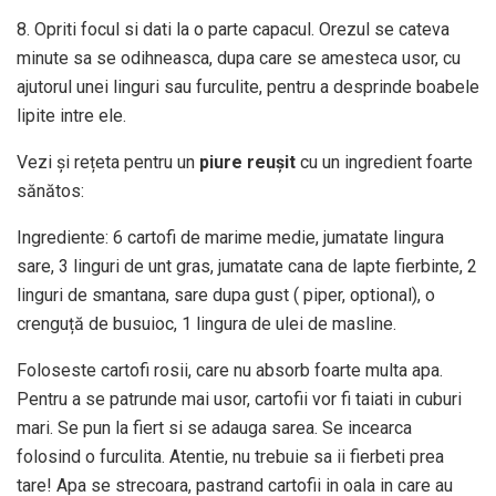
8. Opriti focul si dati la o parte capacul. Orezul se cateva
minute sa se odihneasca, dupa care se amesteca usor, cu
ajutorul unei linguri sau furculite, pentru a desprinde boabele
lipite intre ele.
Vezi și rețeta pentru un
piure reușit
cu un ingredient foarte
sănătos:
Ingrediente: 6 cartofi de marime medie, jumatate lingura
sare, 3 linguri de unt gras, jumatate cana de lapte fierbinte, 2
linguri de smantana, sare dupa gust ( piper, optional), o
crenguță de busuioc, 1 lingura de ulei de masline.
Foloseste cartofi rosii, care nu absorb foarte multa apa.
Pentru a se patrunde mai usor, cartofii vor fi taiati in cuburi
mari. Se pun la fiert si se adauga sarea. Se incearca
folosind o furculita. Atentie, nu trebuie sa ii fierbeti prea
tare! Apa se strecoara, pastrand cartofii in oala in care au