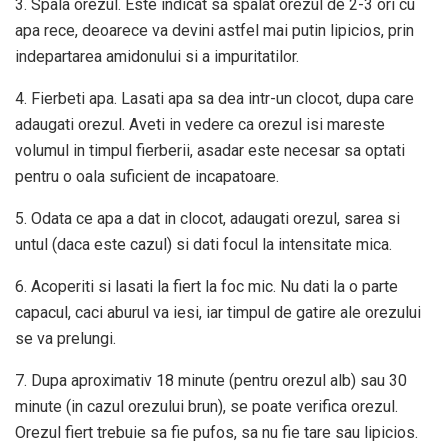
3. Spala orezul. Este indicat sa spalat orezul de 2-3 ori cu
apa rece, deoarece va devini astfel mai putin lipicios, prin
indepartarea amidonului si a impuritatilor.
4. Fierbeti apa. Lasati apa sa dea intr-un clocot, dupa care
adaugati orezul. Aveti in vedere ca orezul isi mareste
volumul in timpul fierberii, asadar este necesar sa optati
pentru o oala suficient de incapatoare.
5. Odata ce apa a dat in clocot, adaugati orezul, sarea si
untul (daca este cazul) si dati focul la intensitate mica.
6. Acoperiti si lasati la fiert la foc mic. Nu dati la o parte
capacul, caci aburul va iesi, iar timpul de gatire ale orezului
se va prelungi.
7. Dupa aproximativ 18 minute (pentru orezul alb) sau 30
minute (in cazul orezului brun), se poate verifica orezul.
Orezul fiert trebuie sa fie pufos, sa nu fie tare sau lipicios.