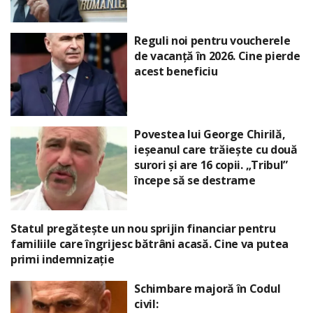
Reguli noi pentru voucherele
de vacanță în 2026. Cine pierde
acest beneficiu
Povestea lui George Chirilă,
ieșeanul care trăiește cu două
surori și are 16 copii. „Tribul”
începe să se destrame
Statul pregătește un nou sprijin financiar pentru
familiile care îngrijesc bătrâni acasă. Cine va putea
primi indemnizație
Schimbare majoră în Codul
civil: