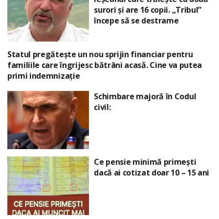
surori și are 16 copii. „Tribul”
începe să se destrame
Statul pregătește un nou sprijin financiar pentru
familiile care îngrijesc bătrâni acasă. Cine va putea
primi indemnizație
Schimbare majoră în Codul
civil:
Ce pensie minimă primești
dacă ai cotizat doar 10 – 15 ani