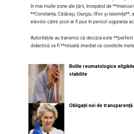
în mai multe zone ale țării, începând de **miercuri
**Constanța, Călărași, Giurgiu, Ilfov și Ialomița**
elevilor către școli ar fi pus în pericol siguranța a
Autoritățile au transmis că decizia este **perfect le
didactică va fi **reluată imediat ce condițiile met
Bolile reumatologice eligibi
stabilite
Obligații noi de transparenț