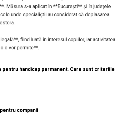
**. Măsura s-a aplicat în **București** și în județele
, acolo unde specialiștii au considerat că deplasarea
cestora.
gală**, fiind luată în interesul copiilor, iar activitatea
eo o vor permite**.
le pentru handicap permanent. Care sunt criteriile
ă pentru companii