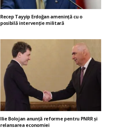
Recep Tayyip Erdoğan amenință cu o
posibilă intervenție militară
Ilie Bolojan anunță reforme pentru PNRR și
relansarea economiei