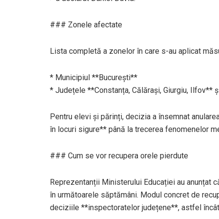
### Zonele afectate
Lista completă a zonelor în care s-au aplicat măs
* Municipiul **București**
* Județele **Constanța, Călărași, Giurgiu, Ilfov** ș
Pentru elevi și părinți, decizia a însemnat anular
în locuri sigure** până la trecerea fenomenelor 
### Cum se vor recupera orele pierdute
Reprezentanții Ministerului Educației au anunțat c
în următoarele săptămâni. Modul concret de recuper
deciziile **inspectoratelor județene**, astfel încâ