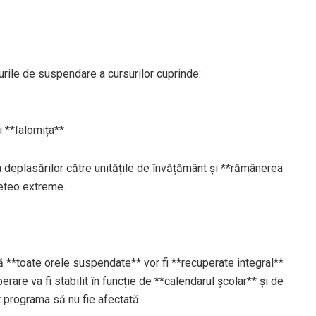
urile de suspendare a cursurilor cuprinde:
i **Ialomița**
ea deplasărilor către unitățile de învățământ și **rămânerea
meteo extreme.
ă **toate orele suspendate** vor fi **recuperate integral**
are va fi stabilit în funcție de **calendarul școlar** și de
t programa să nu fie afectată.