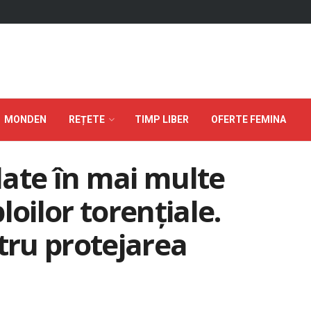
MONDEN
REȚETE
TIMP LIBER
OFERTE FEMINA
ate în mai multe
loilor torențiale.
ntru protejarea