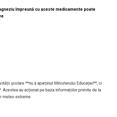
magneziu împreună cu aceste medicamente poate
ve
tății școlare **nu a aparținut Ministerului Educației**, ci
*. Acestea au acționat pe baza informațiilor primite de la
lor meteo extreme.