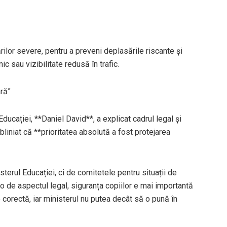
rilor severe, pentru a preveni deplasările riscante și
c sau vizibilitate redusă în trafic.
ară”
Educației, **Daniel David**, a explicat cadrul legal și
ubliniat că **prioritatea absolută a fost protejarea
sterul Educației, ci de comitetele pentru situații de
lo de aspectul legal, siguranța copiilor e mai importantă
 corectă, iar ministerul nu putea decât să o pună în