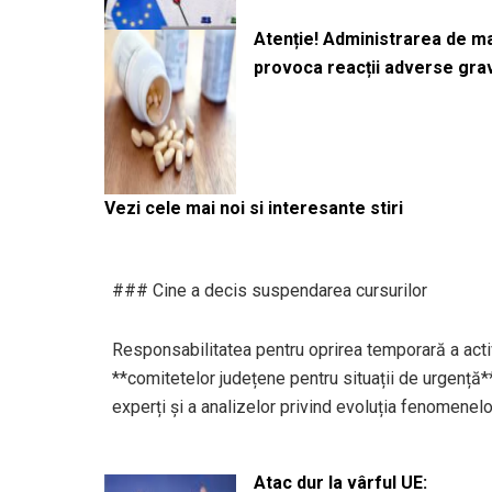
Atenție! Administrarea de 
provoca reacții adverse gra
Vezi cele mai noi si interesante stiri
### Cine a decis suspendarea cursurilor
Responsabilitatea pentru oprirea temporară a activi
**comitetelor județene pentru situații de urgență*
experți și a analizelor privind evoluția fenomene
Atac dur la vârful UE: