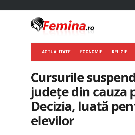
ACTUALITATE
ECONOMIE
RELIGIE
Cursurile suspend
județe din cauza p
Decizia, luată pe
elevilor