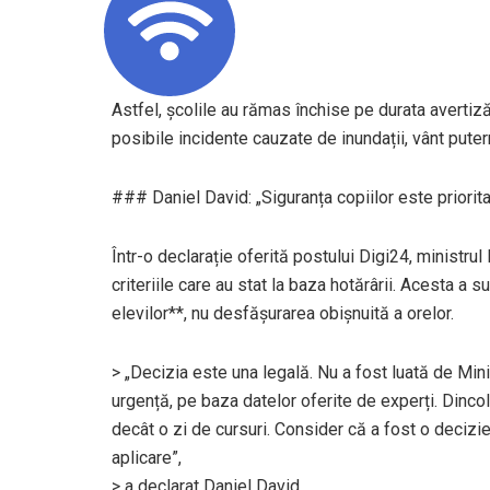
Astfel, școlile au rămas închise pe durata avertiză
posibile incidente cauzate de inundații, vânt puterni
### Daniel David: „Siguranța copiilor este priorit
Într-o declarație oferită postului Digi24, ministrul 
criteriile care au stat la baza hotărârii. Acesta a s
elevilor**, nu desfășurarea obișnuită a orelor.
> „Decizia este una legală. Nu a fost luată de Mini
urgență, pe baza datelor oferite de experți. Dinco
decât o zi de cursuri. Consider că a fost o decizie
aplicare”,
> a declarat Daniel David.