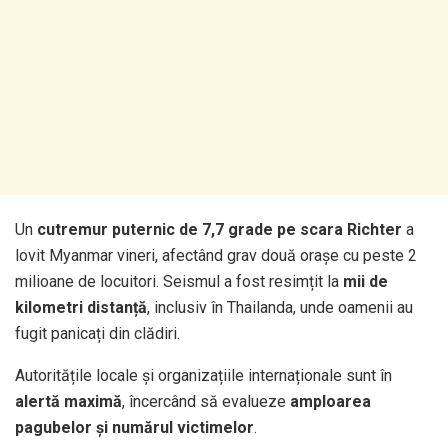
Un
cutremur puternic de 7,7 grade pe scara Richter
a
lovit Myanmar vineri, afectând grav două orașe cu peste 2
milioane de locuitori. Seismul a fost resimțit la
mii de
kilometri distanță
, inclusiv în Thailanda, unde oamenii au
fugit panicați din clădiri.
Autoritățile locale și organizațiile internaționale sunt în
alertă maximă
, încercând să evalueze
amploarea
pagubelor și numărul victimelor
.