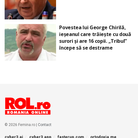
Povestea lui George Chirilă,
ieșeanul care trăiește cu două
surori și are 16 copii. „Tribul”
începe să se destrame
© 2026 Femina.ro |
Contact
cyber3.ai
cyber3.app
fasterup.com
ortodoxia.me