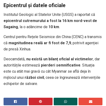
Epicentrul și datele oficiale
Institutul Geologic al Statelor Unite (USGS) a raportat că
epicentrul cutremurului a fost la 16 km nord-vest de
Sagaing
, la o adâncime de
10 km
.
Centrul pentru Rețele Seismice din China (CENC) a transmis
că
magnitudinea reală ar fi fost de 7,9
, potrivit agenției
de presă Xinhua.
Deocamdată,
nu există un bilanț oficial al victimelor
, dar
autoritățile estimează
pierderi semnificative
. Situația
este cu atât mai gravă cu cât Myanmar se află deja în
mijlocul unui
război civil
, ceea ce îngreunează intervențiile
echipelor de salvare.