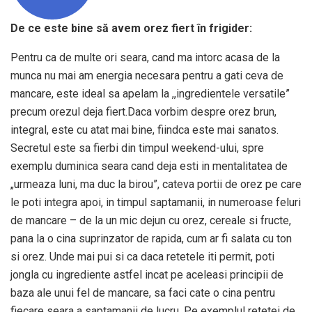
De ce este bine să avem orez fiert în frigider:
Pentru ca de multe ori seara, cand ma intorc acasa de la
munca nu mai am energia necesara pentru a gati ceva de
mancare, este ideal sa apelam la ,,ingredientele versatile”
precum orezul deja fiert.Daca vorbim despre orez brun,
integral, este cu atat mai bine, fiindca este mai sanatos.
Secretul este sa fierbi din timpul weekend-ului, spre
exemplu duminica seara cand deja esti in mentalitatea de
„urmeaza luni, ma duc la birou”, cateva portii de orez pe care
le poti integra apoi, in timpul saptamanii, in numeroase feluri
de mancare – de la un mic dejun cu orez, cereale si fructe,
pana la o cina suprinzator de rapida, cum ar fi salata cu ton
si orez. Unde mai pui si ca daca retetele iti permit, poti
jongla cu ingrediente astfel incat pe aceleasi principii de
baza ale unui fel de mancare, sa faci cate o cina pentru
fiecare seara a saptamanii de lucru. Pe exemplul retetei de