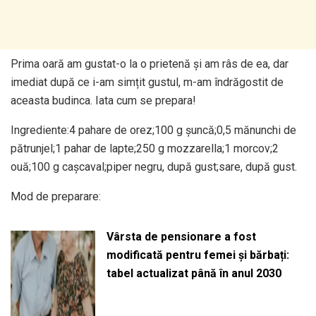
Prima oară am gustat-o la o prietenă și am râs de ea, dar
imediat după ce i-am simțit gustul, m-am îndrăgostit de
aceasta budinca. Iata cum se prepara!
Ingrediente:4 pahare de orez;100 g șuncă;0,5 mănunchi de
pătrunjel;1 pahar de lapte;250 g mozzarella;1 morcov;2
ouă;100 g cașcaval;piper negru, după gust;sare, după gust.
Mod de preparare:
Vârsta de pensionare a fost
modificată pentru femei și bărbați:
tabel actualizat până în anul 2030