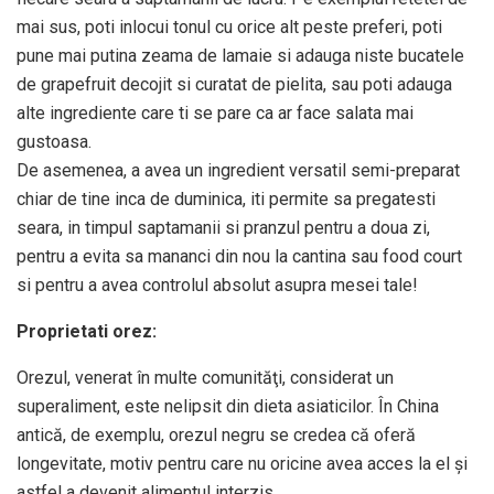
mai sus, poti inlocui tonul cu orice alt peste preferi, poti
pune mai putina zeama de lamaie si adauga niste bucatele
de grapefruit decojit si curatat de pielita, sau poti adauga
alte ingrediente care ti se pare ca ar face salata mai
gustoasa.
De asemenea, a avea un ingredient versatil semi-preparat
chiar de tine inca de duminica, iti permite sa pregatesti
seara, in timpul saptamanii si pranzul pentru a doua zi,
pentru a evita sa mananci din nou la cantina sau food court
si pentru a avea controlul absolut asupra mesei tale!
Proprietati orez:
Orezul, venerat în multe comunităţi, considerat un
superaliment, este nelipsit din dieta asiaticilor. În China
antică, de exemplu, orezul negru se credea că oferă
longevitate, motiv pentru care nu oricine avea acces la el şi
astfel a devenit alimentul interzis.