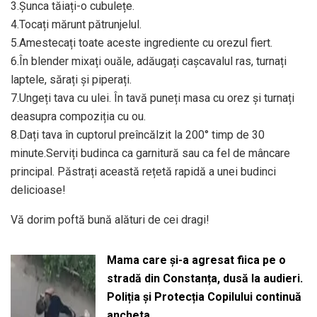
3.Șunca tăiați-o cubulețe.
4.Tocați mărunt pătrunjelul.
5.Amestecați toate aceste ingrediente cu orezul fiert.
6.În blender mixați ouăle, adăugați cașcavalul ras, turnați
laptele, sărați și piperați.
7.Ungeți tava cu ulei. În tavă puneți masa cu orez și turnați
deasupra compoziția cu ou.
8.Dați tava în cuptorul preîncălzit la 200° timp de 30
minute.Serviți budinca ca garnitură sau ca fel de mâncare
principal. Păstrați această rețetă rapidă a unei budinci
delicioase!
Vă dorim poftă bună alături de cei dragi!
Mama care și-a agresat fiica pe o
stradă din Constanța, dusă la audieri.
Poliția și Protecția Copilului continuă
ancheta