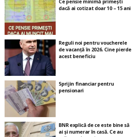
Ce pensie minimă primești
dacă ai cotizat doar 10 – 15 ani
Reguli noi pentru voucherele
de vacanță în 2026. Cine pierde
acest beneficiu
Sprijin financiar pentru
pensionari
BNR explică de ce este bine să
ai și numerar în casă. Ce au