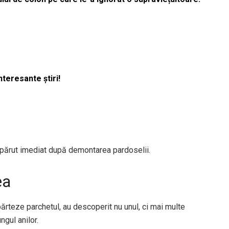
nteresante știri!
ărut imediat după demontarea pardoselii.
ea
ărteze parchetul, au descoperit nu unul, ci mai multe
gul anilor.