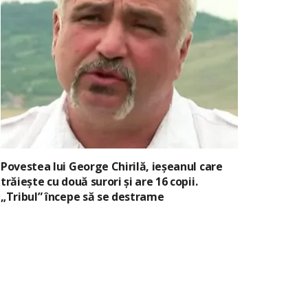
Povestea lui George Chirilă, ieșeanul care
trăiește cu două surori și are 16 copii.
„Tribul” începe să se destrame