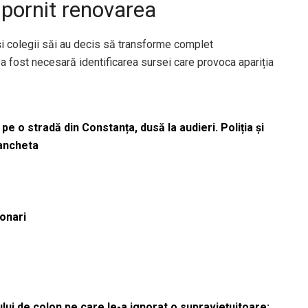
a pornit renovarea
i colegii săi au decis să transforme complet
, a fost necesară identificarea sursei care provoca apariția
pe o stradă din Constanța, dusă la audieri. Poliția și
 ancheta
ionari
lui de colon pe care le-a ignorat o supraviețuitoare: