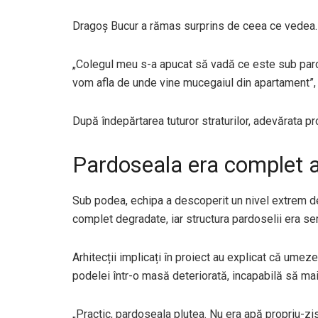
Dragoș Bucur a rămas surprins de ceea ce vedea.
„Colegul meu s-a apucat să vadă ce este sub par
vom afla de unde vine mucegaiul din apartament”, a
După îndepărtarea tuturor straturilor, adevărata pr
Pardoseala era complet 
Sub podea, echipa a descoperit un nivel extrem de 
complet degradate, iar structura pardoselii era se
Arhitecții implicați în proiect au explicat că ume
podelei într-o masă deteriorată, incapabilă să mai
„Practic, pardoseala plutea. Nu era apă propriu-zi