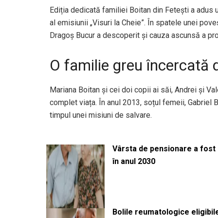
Ediția dedicată familiei Boitan din Fetești a adu
al emisiunii „Visuri la Cheie”. În spatele unei po
Dragoș Bucur a descoperit și cauza ascunsă a prob
O familie greu încercată 
Mariana Boitan și cei doi copii ai săi, Andrei și V
complet viața. În anul 2013, soțul femeii, Gabriel Bo
timpul unei misiuni de salvare.
Vârsta de pensionare a fost m
în anul 2030
Bolile reumatologice eligibi