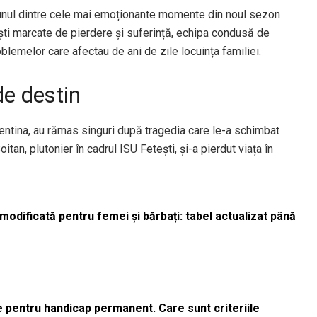
s unul dintre cele mai emoționante momente din noul sezon
vești marcate de pierdere și suferință, echipa condusă de
lemelor care afectau de ani de zile locuința familiei.
de destin
alentina, au rămas singuri după tragedia care le-a schimbat
itan, plutonier în cadrul ISU Fetești, și-a pierdut viața în
odificată pentru femei și bărbați: tabel actualizat până
le pentru handicap permanent. Care sunt criteriile