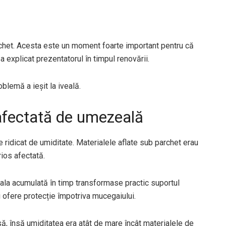
chet. Acesta este un moment foarte important pentru că
 explicat prezentatorul în timpul renovării.
oblemă a ieșit la iveală.
afectată de umezeală
ridicat de umiditate. Materialele aflate sub parchet erau
rios afectată.
zeala acumulată în timp transformase practic suportul
 ofere protecție împotriva mucegaiului.
să, însă umiditatea era atât de mare încât materialele de