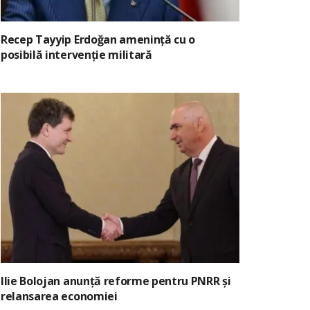
Recep Tayyip Erdoğan amenință cu o
posibilă intervenție militară
Ilie Bolojan anunță reforme pentru PNRR și
relansarea economiei