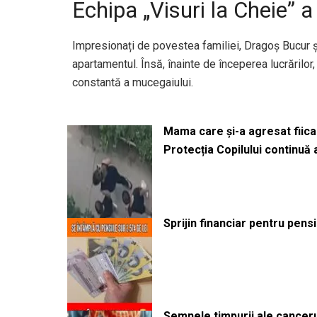
Echipa „Visuri la Cheie” 
Impresionați de povestea familiei, Dragoș Bucur ș
apartamentul. Însă, înainte de începerea lucrărilor
constantă a mucegaiului.
Mama care și-a agresat fiica 
Protecția Copilului continuă
Sprijin financiar pentru pens
Semnele timpurii ale canceru