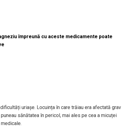
magneziu împreună cu aceste medicamente poate
ve
dificultăți uriașe. Locuința în care trăiau era afectată grav
e puneau sănătatea în pericol, mai ales pe cea a micuței
 medicale.