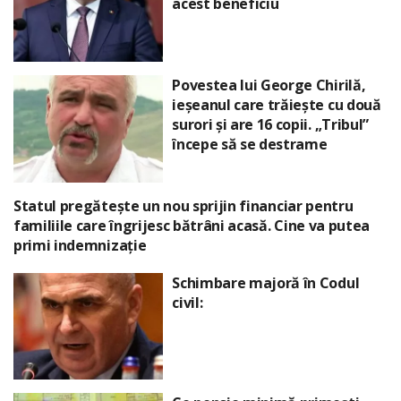
acest beneficiu
Povestea lui George Chirilă,
ieșeanul care trăiește cu două
surori și are 16 copii. „Tribul”
începe să se destrame
Statul pregătește un nou sprijin financiar pentru
familiile care îngrijesc bătrâni acasă. Cine va putea
primi indemnizație
Schimbare majoră în Codul
civil: