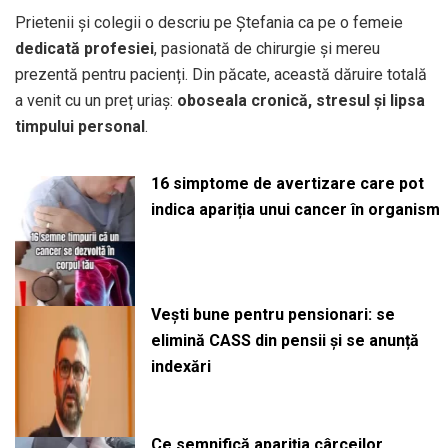
Prietenii și colegii o descriu pe Ștefania ca pe o femeie
dedicată profesiei
, pasionată de chirurgie și mereu
prezentă pentru pacienți. Din păcate, această dăruire totală
a venit cu un preț uriaș:
oboseala cronică, stresul și lipsa
timpului personal
.
16 simptome de avertizare care pot
indica apariția unui cancer în organism
Vești bune pentru pensionari: se
elimină CASS din pensii și se anunță
indexări
Ce semnifică apariția cârceilor