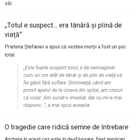
săi.
„Totul e suspect… era tânără și plină de
viață”
Prietena Ștefaniei a spus că vestea morții a fost un șoc
total.
„Este foarte suspect totul, e de neimaginat
cum un om atât de tânăr și de plin de viață să
fie găsit fără suflare. Dimineață, când am
primit apelul de la cineva din spital, am crezut
că visez. Am sunat-o imediat, dar nu mi-a mai
răspuns…”, a mai spus aceasta.
O tragedie care ridică semne de întrebare
Ancheta în acest caz este în desfășurare, fiind implicați