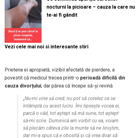
nocturni la picioare – cauza la care nu
te-ai fi gândit
Vezi cele mai noi si interesante stiri
Prietena ei apropiată, vizibil afectată de pierdere, a
povestit că medicul trecea printr-o
perioadă dificilă din
cauza divorțului
, dar părea că începe să-și revină.
„Nu-mi vine să cred, nu pot să corelez ce se
întâmplă cu acest lucru. Îmi lipsește vocea ei,
parcă o văd, tot aștept să mă sune, tot aștept
să-mi scrie. Duminică am vorbit cu ea, voiam
să plecăm câteva zile la munte să ne liniștim,
dar mi-a spus că e obosită și că vrea doar să