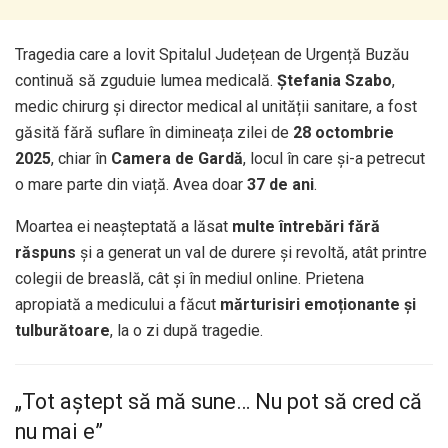
Tragedia care a lovit Spitalul Județean de Urgență Buzău
continuă să zguduie lumea medicală.
Ștefania Szabo
,
medic chirurg și director medical al unității sanitare, a fost
găsită fără suflare în dimineața zilei de
28 octombrie
2025
, chiar în
Camera de Gardă
, locul în care și-a petrecut
o mare parte din viață. Avea doar
37 de ani
.
Moartea ei neașteptată a lăsat
multe întrebări fără
răspuns
și a generat un val de durere și revoltă, atât printre
colegii de breaslă, cât și în mediul online. Prietena
apropiată a medicului a făcut
mărturisiri emoționante și
tulburătoare
, la o zi după tragedie.
„Tot aștept să mă sune… Nu pot să cred că
nu mai e”