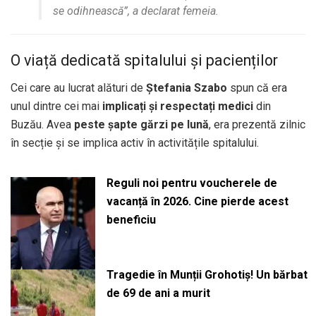
se odihnească”, a declarat femeia.
O viață dedicată spitalului și pacienților
Cei care au lucrat alături de
Ștefania Szabo
spun că era
unul dintre cei mai
implicați și respectați medici
din
Buzău. Avea
peste șapte gărzi pe lună
, era prezentă zilnic
în secție și se implica activ în activitățile spitalului.
Reguli noi pentru voucherele de
vacanță în 2026. Cine pierde acest
beneficiu
Tragedie în Munții Grohotiș! Un bărbat
de 69 de ani a murit