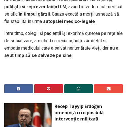
polițiștii și reprezentanții ITM
, având în vedere că medicul
se afla
în timpul gărzii
. Cauza exactă a morții urmează să
fie stabilită în urma
autopsiei medico-legale
.
Între timp, colegii și pacienții își exprimă durerea pe rețelele
de socializare, amintind cu recunoștință zâmbetul și
empatia medicului care a salvat nenumărate vieți, dar
nu a
avut timp să se salveze pe sine
.
Recep Tayyip Erdoğan
amenință cu o posibilă
intervenție militară