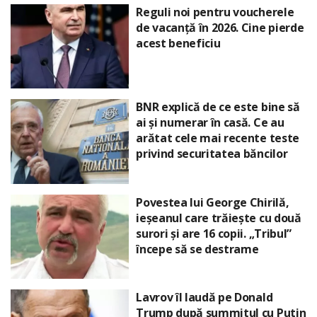
Reguli noi pentru voucherele
de vacanță în 2026. Cine pierde
acest beneficiu
BNR explică de ce este bine să
ai și numerar în casă. Ce au
arătat cele mai recente teste
privind securitatea băncilor
Povestea lui George Chirilă,
ieșeanul care trăiește cu două
surori și are 16 copii. „Tribul”
începe să se destrame
Lavrov îl laudă pe Donald
Trump după summitul cu Putin