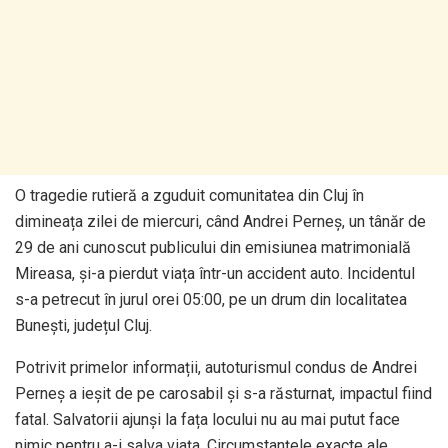
O tragedie rutieră a zguduit comunitatea din Cluj în
dimineața zilei de miercuri, când Andrei Perneș, un tânăr de
29 de ani cunoscut publicului din emisiunea matrimonială
Mireasa, și-a pierdut viața într-un accident auto. Incidentul
s-a petrecut în jurul orei 05:00, pe un drum din localitatea
Bunești, județul Cluj.
Potrivit primelor informații, autoturismul condus de Andrei
Perneș a ieșit de pe carosabil și s-a răsturnat, impactul fiind
fatal. Salvatorii ajunși la fața locului nu au mai putut face
nimic pentru a-i salva viața. Circumstanțele exacte ale