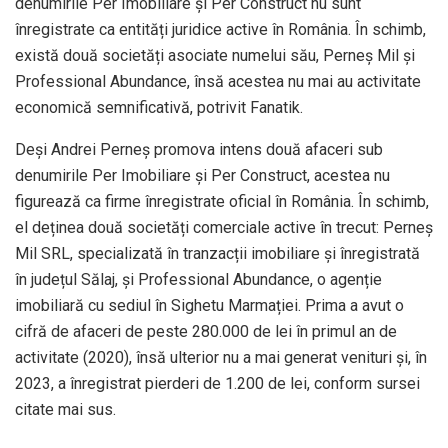
denumirile Per Imobiliare și Per Construct nu sunt
înregistrate ca entități juridice active în România. În schimb,
există două societăți asociate numelui său, Perneș Mil și
Professional Abundance, însă acestea nu mai au activitate
economică semnificativă, potrivit Fanatik.
Deși Andrei Perneș promova intens două afaceri sub
denumirile Per Imobiliare și Per Construct, acestea nu
figurează ca firme înregistrate oficial în România. În schimb,
el deținea două societăți comerciale active în trecut: Perneș
Mil SRL, specializată în tranzacții imobiliare și înregistrată
în județul Sălaj, și Professional Abundance, o agenție
imobiliară cu sediul în Sighetu Marmației. Prima a avut o
cifră de afaceri de peste 280.000 de lei în primul an de
activitate (2020), însă ulterior nu a mai generat venituri și, în
2023, a înregistrat pierderi de 1.200 de lei, conform sursei
citate mai sus.