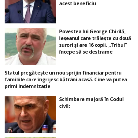
acest beneficiu
Povestea lui George Chirilă,
ieșeanul care trăiește cu două
surori și are 16 copii. „Tribul”
începe să se destrame
Statul pregătește un nou sprijin financiar pentru
familiile care îngrijesc bătrâni acasă. Cine va putea
primi indemnizație
Schimbare majoră în Codul
civil: