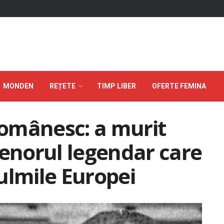
MONDEN
REȚETE
TIMP LIBER
OFERTE FEMINA
 românesc: a murit
renorul legendar care
ulmile Europei