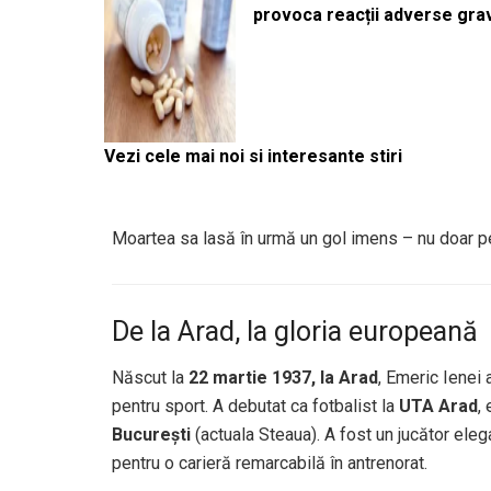
provoca reacții adverse gra
Vezi cele mai noi si interesante stiri
Moartea sa lasă în urmă un gol imens – nu doar pent
De la Arad, la gloria europeană
Născut la
22 martie 1937, la Arad
, Emeric Ienei 
pentru sport. A debutat ca fotbalist la
UTA Arad
,
București
(actuala Steaua). A fost un jucător elega
pentru o carieră remarcabilă în antrenorat.