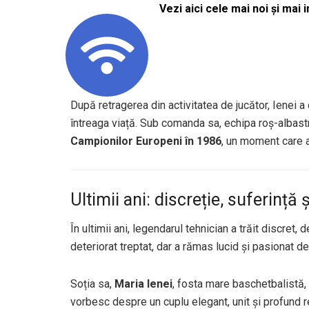
Vezi aici cele mai noi și mai i
După retragerea din activitatea de jucător, Ienei a 
întreaga viață. Sub comanda sa, echipa roș-albast
Campionilor Europeni în 1986
, un moment care a
Ultimii ani: discreție, suferință
În ultimii ani, legendarul tehnician a trăit discret
deteriorat treptat, dar a rămas lucid și pasionat de
Soția sa,
Maria Ienei
, fosta mare baschetbalistă, i
vorbesc despre un cuplu elegant, unit și profund r