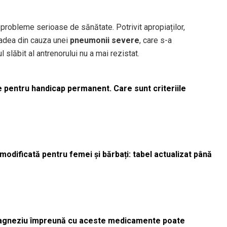
u probleme serioase de sănătate. Potrivit apropiaților,
radea din cauza unei
pneumonii severe
, care s-a
l slăbit al antrenorului nu a mai rezistat.
le pentru handicap permanent. Care sunt criteriile
odificată pentru femei și bărbați: tabel actualizat până
magneziu împreună cu aceste medicamente poate