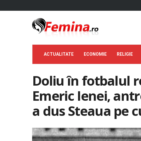
ACTUALITATE
ECONOMIE
RELIGIE
Doliu în fotbalul
Emeric Ienei, ant
a dus Steaua pe c