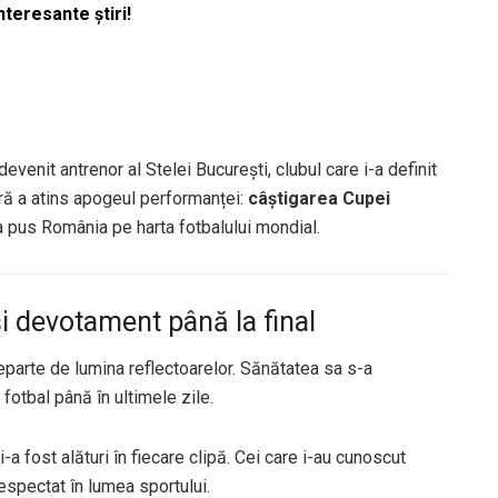
nteresante știri!
devenit antrenor al Stelei București, clubul care i-a definit
ră a atins apogeul performanței:
câștigarea Cupei
 pus România pe harta fotbalului mondial.
 și devotament până la final
, departe de lumina reflectoarelor. Sănătatea sa s-a
 fotbal până în ultimele zile.
-a fost alături în fiecare clipă. Cei care i-au cunoscut
espectat în lumea sportului.