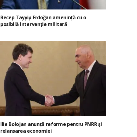
Recep Tayyip Erdoğan amenință cu o
posibilă intervenție militară
Ilie Bolojan anunță reforme pentru PNRR și
relansarea economiei