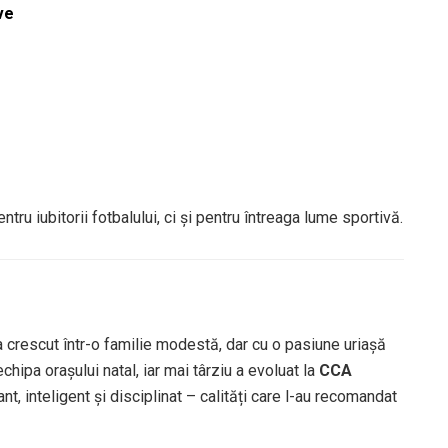
ve
ru iubitorii fotbalului, ci și pentru întreaga lume sportivă.
a crescut într-o familie modestă, dar cu o pasiune uriașă
 echipa orașului natal, iar mai târziu a evoluat la
CCA
nt, inteligent și disciplinat – calități care l-au recomandat