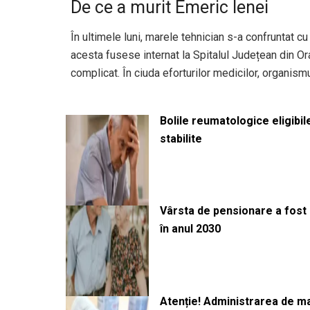
De ce a murit Emeric Ienei
În ultimele luni, marele tehnician s-a confruntat c
acesta fusese internat la Spitalul Județean din O
complicat. În ciuda eforturilor medicilor, organismu
Bolile reumatologice eligibi
stabilite
Vârsta de pensionare a fost m
în anul 2030
Atenție! Administrarea de 