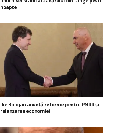
unui nivel stabil al zahărului din sânge peste
noapte
Ilie Bolojan anunță reforme pentru PNRR și
relansarea economiei