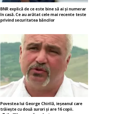
BNR explică de ce este bine să ai și numerar
în casă. Ce au arătat cele mai recente teste
privind securitatea băncilor
Povestea lui George Chirilă, ieșeanul care
trăiește cu două surori și are 16 copii.