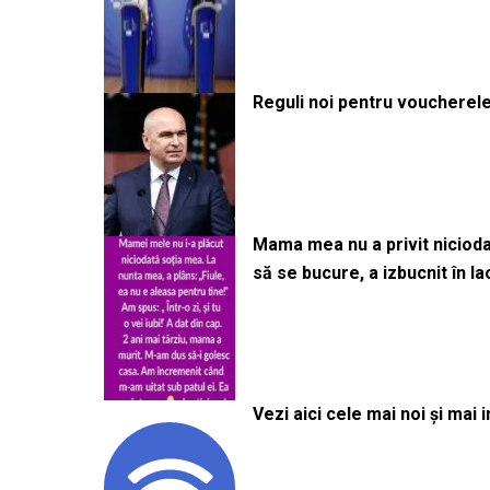
Reguli noi pentru voucherele
Mama mea nu a privit niciodată
să se bucure, a izbucnit în l
Vezi aici cele mai noi și mai i