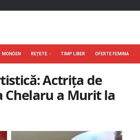
MONDEN
REȚETE
TIMP LIBER
OFERTE FEMINA
istică: Actrița de
 Chelaru a Murit la