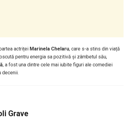
artea actriței
Marinela Chelaru
, care s-a stins din viață
oscută pentru energia sa pozitivă și zâmbetul său,
ă
, a fost una dintre cele mai iubite figuri ale comediei
 decenii.
oli Grave