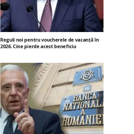
Reguli noi pentru voucherele de vacanță în
2026. Cine pierde acest beneficiu