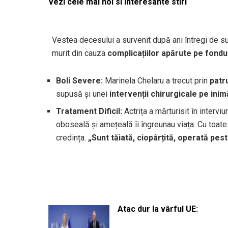
Vezi cele mai noi si interesante stiri
Vestea decesului a survenit după ani întregi de suf
murit din cauza
complicațiilor apărute pe fond
Boli Severe:
Marinela Chelaru a trecut prin
patr
supusă și unei
intervenții chirurgicale pe inim
Tratament Dificil:
Actrița a mărturisit în interviu
oboseală și amețeală îi îngreunau viața. Cu toate
credința.
„Sunt tăiată, ciopârțită, operată pes
Atac dur la vârful UE: