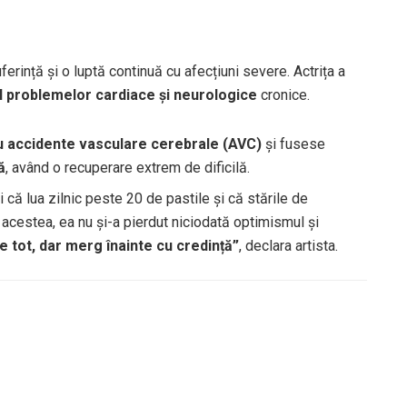
erință și o luptă continuă cu afecțiuni severe. Actrița a
ul problemelor cardiace și neurologice
cronice.
u accidente vasculare cerebrale (AVC)
și fusese
ă
, având o recuperare extrem de dificilă.
ri că lua zilnic peste 20 de pastile și că stările de
 acestea, ea nu și-a pierdut niciodată optimismul și
te tot, dar merg înainte cu credință”
, declara artista.