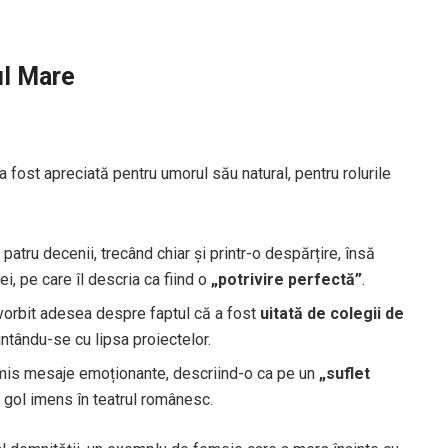
ul Mare
a fost apreciată pentru umorul său natural, pentru rolurile
patru decenii, trecând chiar și printr-o despărțire, însă
i, pe care îl descria ca fiind o
„potrivire perfectă”
.
 vorbit adesea despre faptul că a fost
uitată de colegii de
runtându-se cu lipsa proiectelor.
smis mesaje emoționante, descriind-o ca pe un
„suflet
 gol imens în teatrul românesc.