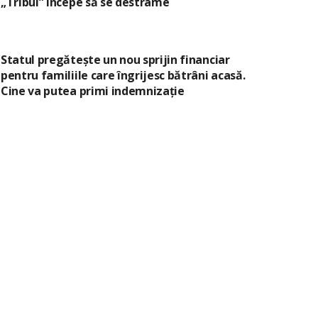
„Tribul” începe să se destrame
Statul pregătește un nou sprijin financiar
pentru familiile care îngrijesc bătrâni acasă.
Cine va putea primi indemnizație