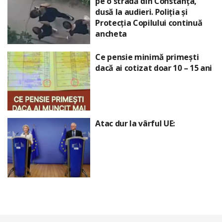
pe o stradă din Constanța,
dusă la audieri. Poliția și
Protecția Copilului continuă
ancheta
Ce pensie minimă primești
dacă ai cotizat doar 10 – 15 ani
Atac dur la vârful UE: