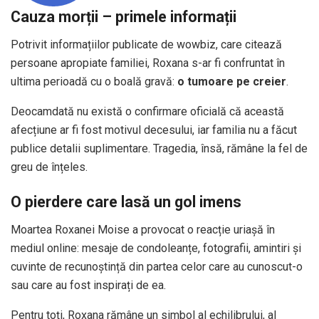
Cauza morții – primele informații
Potrivit informațiilor publicate de wowbiz, care citează
persoane apropiate familiei, Roxana s-ar fi confruntat în
ultima perioadă cu o boală gravă:
o tumoare pe creier
.
Deocamdată nu există o confirmare oficială că această
afecțiune ar fi fost motivul decesului, iar familia nu a făcut
publice detalii suplimentare. Tragedia, însă, rămâne la fel de
greu de înțeles.
O pierdere care lasă un gol imens
Moartea Roxanei Moise a provocat o reacție uriașă în
mediul online: mesaje de condoleanțe, fotografii, amintiri și
cuvinte de recunoștință din partea celor care au cunoscut-o
sau care au fost inspirați de ea.
Pentru toți, Roxana rămâne un simbol al echilibrului, al