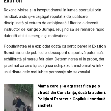
Exatlon
Roxana Moise și-a început drumul în lumea sportului prin
handbal, unde și-a câștigat reputația de jucătoare
disciplinată și extrem de ambițioasă. Ulterior, a devenit
instructor de
Kangoo Jumps
, reușind să se remarce rapid
datorită stilului energic și motivațional.
Popularitatea ei a explodat odată cu participarea la
Exatlon
România
, unde publicul a descoperit o sportivă puternică,
echilibrată și mereu fair-play. Determinarea ei în probe, dar
și calmul cu care își susținea echipa au transformat-o într-
unul dintre cele mai iubite personaje ale sezonului.
Mama care și-a agresat fiica pe o
stradă din Constanța, dusă la audieri.
Poliția și Protecția Copilului continuă
ancheta