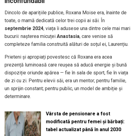
inconfundabil
Dincolo de aparițiile publice, Roxana Moise era, înainte de
toate, o mamă dedicată celor trei copii ai săi. În
septembrie 2024
, viața îi adusese una dintre cele mai mari
bucurii: nașterea micuței
Anastasia
, care venise să
completeze familia construită alături de soțul ei, Laurențiu.
Prieteni și apropiați povestesc că Roxana era acea
prezență luminoasă care reușea să aducă energie și bună
dispoziție oriunde apărea — fie în sala de sport, fie în viața
de zi cu zi. Pentru elevii săi, era un mentor; pentru familie,
un sprijin constant; pentru public, un model de ambiție și
determinare.
Vârsta de pensionare a fost
modificată pentru femei și bărbați:
tabel actualizat până în anul 2030