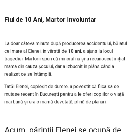
Fiul de 10 Ani, Martor Involuntar
La doar câteva minute după producerea accidentului, băiatul
cel mare al Elenei, în vârstă de
10 ani
, a ajuns la locul
tragediei. Martorii spun că minorul nu și-a recunoscut inițial
mama din cauza șocului, dar a izbucnit în plâns când a
realizat ce se întâmplă.
Tatăl Elenei, copleșit de durere, a povestit că fiica sa se
mutase recent în București pentru a le oferi copiilor o viață
mai bună și era o mamă devotată, plină de planuri.
Acum, părinții Elenei se ocupă de