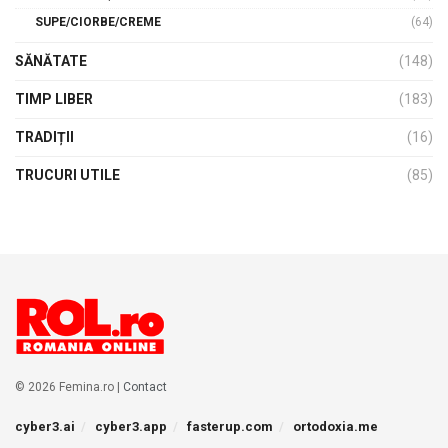
SUPE/CIORBE/CREME
(64)
SĂNĂTATE
(148)
TIMP LIBER
(183)
TRADIȚII
(16)
TRUCURI UTILE
(85)
© 2026 Femina.ro |
Contact
cyber3.ai
cyber3.app
fasterup.com
ortodoxia.me