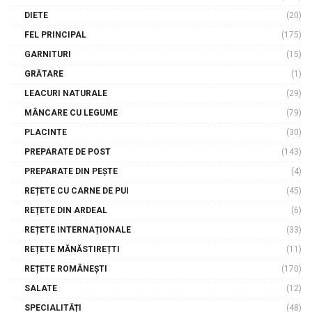
DIETE
(20)
FEL PRINCIPAL
(175)
GARNITURI
(15)
GRĂTARE
(1)
LEACURI NATURALE
(29)
MÂNCARE CU LEGUME
(79)
PLACINTE
(30)
PREPARATE DE POST
(143)
PREPARATE DIN PEȘTE
(4)
REȚETE CU CARNE DE PUI
(45)
REȚETE DIN ARDEAL
(6)
REȚETE INTERNAȚIONALE
(33)
REȚETE MĂNĂSTIREȚTI
(11)
REȚETE ROMÂNEȘTI
(170)
SALATE
(12)
SPECIALITĂȚI
(48)