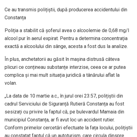
Ce au transmis polițiștii, după producerea accidentului din
Constanța
Poliția a stabilit că șoferul avea o alcoolemie de 0,68 mg/l
alcool pur în aerul expirat. Pentru a determina concentrația
exactă a alcoolului din sânge, acesta a fost dus la analize.
În plus, anchetatorii au găsit în mașina distrusă câteva
plicuri ce conțineau substanțe interzise, ceea ce ar putea
complica și mai mult situația juridică a tânărului aflat la
volan.
„La data de 10 martie a.c., în jurul orei 23:57, polițiștii din
cadrul Serviciului de Siguranță Rutieră Constanța au fost
sesizați cu privire la faptul că, pe bulevardul Mamaia din
municipiul Constanța, ar fi avut loc un accident rutier.
Conform primelor cercetări efectuate la fața locului, polițiștii
au constatat faptul că un autoturism, care circula dinspre