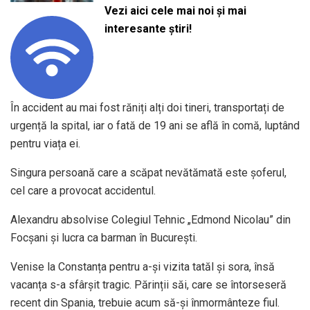
Vezi aici cele mai noi și mai
interesante știri!
În accident au mai fost răniți alți doi tineri, transportați de
urgență la spital, iar o fată de 19 ani se află în comă, luptând
pentru viața ei.
Singura persoană care a scăpat nevătămată este șoferul,
cel care a provocat accidentul.
Alexandru absolvise Colegiul Tehnic „Edmond Nicolau” din
Focșani și lucra ca barman în București.
Venise la Constanța pentru a-și vizita tatăl și sora, însă
vacanța s-a sfârșit tragic. Părinții săi, care se întorseseră
recent din Spania, trebuie acum să-și înmormânteze fiul.