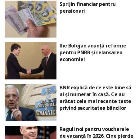
Sprijin financiar pentru
pensionari
Ilie Bolojan anunță reforme
pentru PNRR și relansarea
economiei
BNR explică de ce este bine să
ai și numerar în casă. Ce au
arătat cele mai recente teste
privind securitatea băncilor
Reguli noi pentru voucherele
de vacanță în 2026. Cine pierde