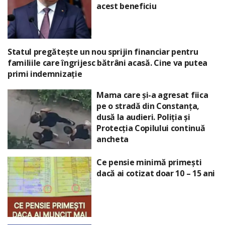
acest beneficiu
Statul pregătește un nou sprijin financiar pentru
familiile care îngrijesc bătrâni acasă. Cine va putea
primi indemnizație
Mama care și-a agresat fiica
pe o stradă din Constanța,
dusă la audieri. Poliția și
Protecția Copilului continuă
ancheta
Ce pensie minimă primești
dacă ai cotizat doar 10 – 15 ani