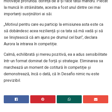
motivație profundă: dorința de a-și face tatăl mândru. Plecat
la muncă în străinătate, acesta a fost unul dintre cei mai
importanți susținători ai săi.
„Motivul pentru care eu particip la emisiunea asta este ca
să dobândesc acea reziliență și ca tata să mă vadă și să
se liniștească că am ajuns pe drumul cel bun”, declara
Aurora la intrarea în competiție.
Calmă, echilibrată și mereu pozitivă, ea a adus sensibilitate
într-un format dominat de forță și strategie. Eliminarea sa
marchează un moment de cotitură în competiție și
demonstrează, încă o dată, că în Desafio nimic nu este
previzibil.