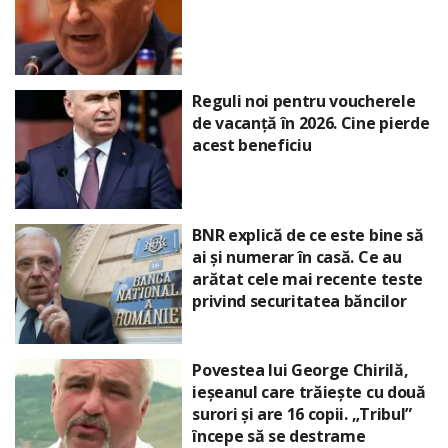
Reguli noi pentru voucherele
de vacanță în 2026. Cine pierde
acest beneficiu
BNR explică de ce este bine să
ai și numerar în casă. Ce au
arătat cele mai recente teste
privind securitatea băncilor
Povestea lui George Chirilă,
ieșeanul care trăiește cu două
surori și are 16 copii. „Tribul”
începe să se destrame