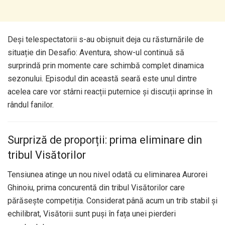
Deși telespectatorii s-au obișnuit deja cu răsturnările de
situație din Desafio: Aventura, show-ul continuă să
surprindă prin momente care schimbă complet dinamica
sezonului. Episodul din această seară este unul dintre
acelea care vor stârni reacții puternice și discuții aprinse în
rândul fanilor.
Surpriză de proporții: prima eliminare din
tribul Visătorilor
Tensiunea atinge un nou nivel odată cu eliminarea Aurorei
Ghinoiu, prima concurentă din tribul Visătorilor care
părăsește competiția. Considerat până acum un trib stabil și
echilibrat, Visătorii sunt puși în fața unei pierderi