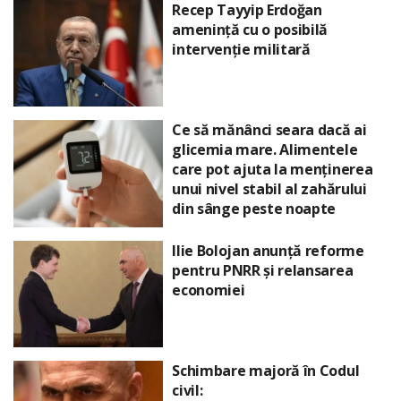
Recep Tayyip Erdoğan
amenință cu o posibilă
intervenție militară
Ce să mănânci seara dacă ai
glicemia mare. Alimentele
care pot ajuta la menținerea
unui nivel stabil al zahărului
din sânge peste noapte
Ilie Bolojan anunță reforme
pentru PNRR și relansarea
economiei
Schimbare majoră în Codul
civil: