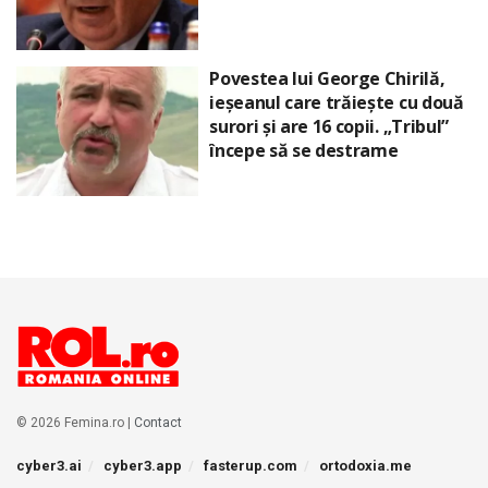
Povestea lui George Chirilă,
ieșeanul care trăiește cu două
surori și are 16 copii. „Tribul”
începe să se destrame
© 2026 Femina.ro |
Contact
cyber3.ai
cyber3.app
fasterup.com
ortodoxia.me