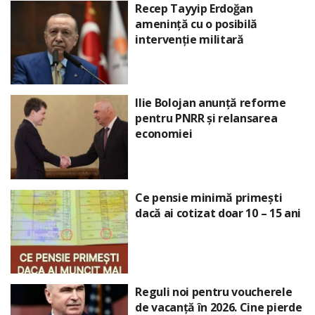
Recep Tayyip Erdoğan
amenință cu o posibilă
intervenție militară
Ilie Bolojan anunță reforme
pentru PNRR și relansarea
economiei
Ce pensie minimă primești
dacă ai cotizat doar 10 – 15 ani
Reguli noi pentru voucherele
de vacanță în 2026. Cine pierde