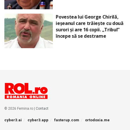
Povestea lui George Chirilă,
ieșeanul care trăiește cu două
surori și are 16 copii. „Tribul”
începe să se destrame
© 2026 Femina.ro |
Contact
cyber3.ai
cyber3.app
fasterup.com
ortodoxia.me