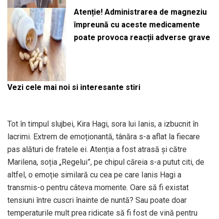
Atenție! Administrarea de magneziu
împreună cu aceste medicamente
poate provoca reacții adverse grave
Vezi cele mai noi si interesante stiri
Tot în timpul slujbei, Kira Hagi, sora lui Ianis, a izbucnit în
lacrimi. Extrem de emoționantă, tânăra s-a aflat la fiecare
pas alături de fratele ei. Atenția a fost atrasă și către
Marilena, soția „Regelui”, pe chipul căreia s-a putut citi, de
altfel, o emoție similară cu cea pe care Ianis Hagi a
transmis-o pentru câteva momente. Oare să fi existat
tensiuni între cuscri înainte de nuntă? Sau poate doar
temperaturile mult prea ridicate să fi fost de vină pentru