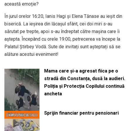
această emoție?
În jurul orelor 16:20, Ianis Hagi și Elena Tănase au ieșit din
biserică. La ieșirea din lăcașul sfânt, cei doi miri s-au
sărutat pe trepte, apoi s-au îndreptat către mașina care îi
aștepta. Începând cu orele 19:00, petrecerea va începe la
Palatul Știrbey Vodă. Sute de invitați sunt așteptați să se
alăture acestui eveniment!
Mama care și-a agresat fiica pe o
stradă din Constanța, dusă la audieri.
Poliția și Protecția Copilului continuă
ancheta
Sprijin financiar pentru pensionari