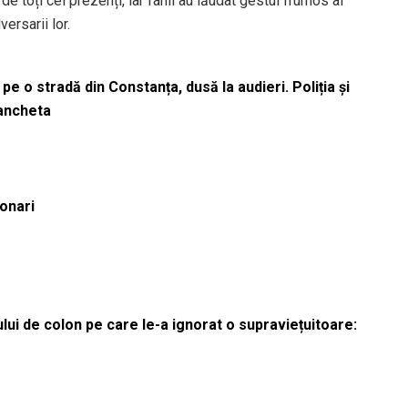
de toți cei prezenți, iar fanii au lăudat gestul frumos al
ersarii lor.
pe o stradă din Constanța, dusă la audieri. Poliția și
 ancheta
ionari
lui de colon pe care le-a ignorat o supraviețuitoare: