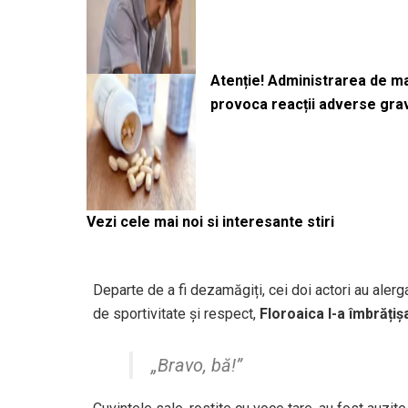
Atenție! Administrarea de 
provoca reacții adverse gra
Vezi cele mai noi si interesante stiri
Departe de a fi dezamăgiți, cei doi actori au alerga
de sportivitate și respect,
Floroaica l-a îmbrăți
„Bravo, bă!”