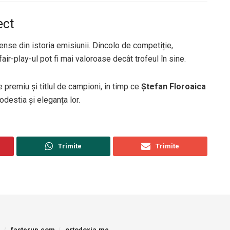
ect
ense din istoria emisiunii. Dincolo de competiție,
ir-play-ul pot fi mai valoroase decât trofeul în sine.
premiu și titlul de campioni, în timp ce
Ștefan Floroaica
odestia și eleganța lor.
Trimite
Trimite
p
fasterup.com
ortodoxia.me