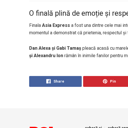
O finală plină de emoție și resp
Finala
Asia Express
a fost una dintre cele mai int
momentul a demonstrat că prietenia, respectul și fa
Dan Alexa și Gabi Tamaș
pleacă acasă cu marele 
și Alexandru Ion
rămân în inimile fanilor pentru m
Share
Pin
cyber3.ai
cyber3.ap