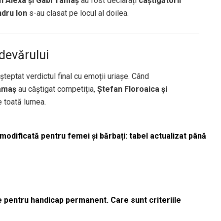
n Alexa și Gabi Tamaș
au fost declarați
câștigătorii
ndru Ion
s-au clasat pe locul al doilea.
devărului
așteptat verdictul final cu emoții uriașe. Când
Tamaș
au câștigat competiția,
Ștefan Floroaica și
e toată lumea.
odificată pentru femei și bărbați: tabel actualizat până
le pentru handicap permanent. Care sunt criteriile