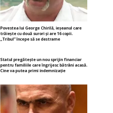
Povestea lui George Chirilă, ieșeanul care
trăiește cu două surori și are 16 copii.
„Tribul” începe să se destrame
Statul pregătește un nou sprijin financiar
pentru familiile care îngrijesc bătrâni acasă.
Cine va putea primi indemnizație