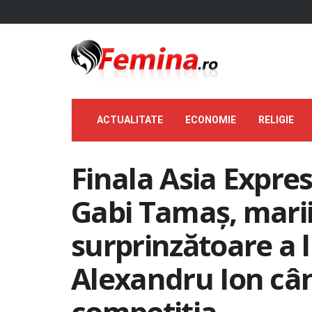
ACTUALITATE
ECONOMIE
RELIGIE
Finala Asia Expres
Gabi Tamaș, marii 
surprinzătoare a l
Alexandru Ion câ
competiția