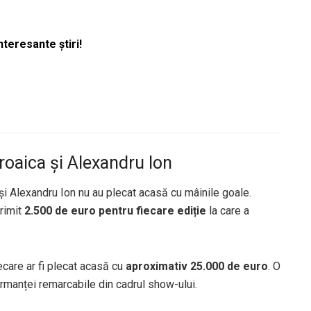
nteresante știri!
roaica și Alexandru Ion
i Alexandru Ion nu au plecat acasă cu mâinile goale.
primit
2.500 de euro pentru fiecare ediție
la care a
ecare ar fi plecat acasă cu
aproximativ 25.000 de euro
. O
manței remarcabile din cadrul show-ului.