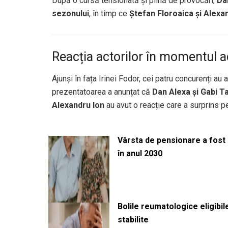
După o cursă tensionată și plină de provocări,
Da
sezonului
, în timp ce
Ștefan Floroaica și Alexa
Reacția actorilor în momentul a
Ajunși în fața Irinei Fodor, cei patru concurenți au 
prezentatoarea a anunțat că
Dan Alexa și Gabi 
Alexandru Ion
au avut o reacție care a surprins p
Vârsta de pensionare a fost m
în anul 2030
Bolile reumatologice eligibi
stabilite