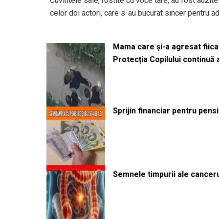
Cuvintele sale, rostite cu voce tare, au fost auzite 
celor doi actori, care s-au bucurat sincer pentru adv
Mama care și-a agresat fiica 
Protecția Copilului continuă
Sprijin financiar pentru pens
Semnele timpurii ale canceru