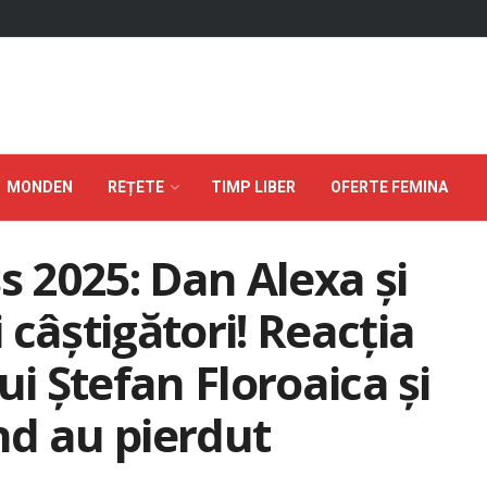
MONDEN
REȚETE
TIMP LIBER
OFERTE FEMINA
s 2025: Dan Alexa și
câștigători! Reacția
ui Ștefan Floroaica și
nd au pierdut